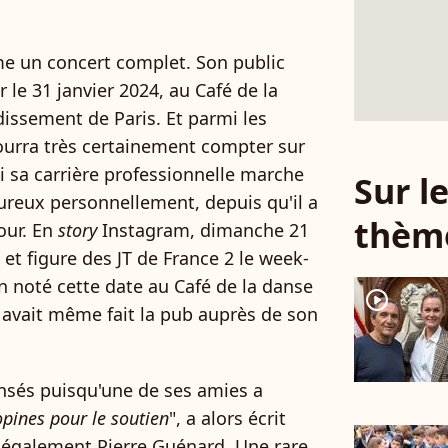
me un concert complet. Son public
r le 31 janvier 2024, au Café de la
dissement de Paris. Et parmi les
ourra très certainement compter sur
si sa carrière professionnelle marche
Sur 
heureux personnellement, depuis qu'il a
thèm
our. En
story
Instagram, dimanche 21
s et figure des JT de France 2 le week-
en noté cette date au Café de la danse
player2
 avait même fait la pub auprès de son
ensés puisqu'une de ses amies a
pines pour le soutien
", a alors écrit
t également Pierre Guénard. Une rare