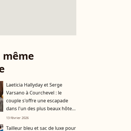
le même
e
Laeticia Hallyday et Serge
Varsano à Courchevel : le
couple s'offre une escapade
dans l'un des plus beaux hôtels
de la station huppée
13 février 2026
Tailleur bleu et sac de luxe pour