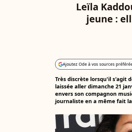
Leïla Kaddo
jeune : el
Ajoutez Ode à vos sources préféré
Très discrète lorsqu'il s'agit 
laissée aller dimanche 21 ja
envers son compagnon musicie
journaliste en a même fait la