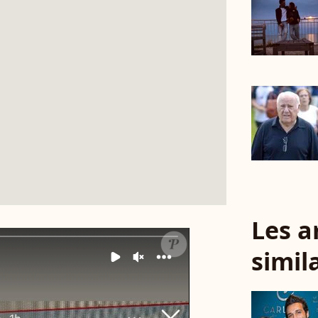
Les a
simil