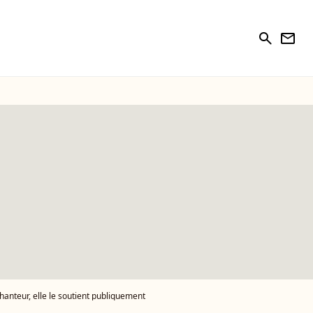
search
newsletter
chanteur, elle le soutient publiquement