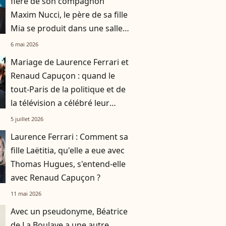
fière de son compagnon
Maxim Nucci, le père de sa fille
Mia se produit dans une salle
mythique
6 mai 2026
Mariage de Laurence Ferrari et
Renaud Capuçon : quand le
tout-Paris de la politique et de
la télévision a célébré leur
union
5 juillet 2026
Laurence Ferrari : Comment sa
fille Laëtitia, qu'elle a eue avec
Thomas Hugues, s'entend-elle
avec Renaud Capuçon ?
11 mai 2026
Avec un pseudonyme, Béatrice
de La Boulaye a une autre