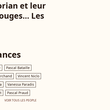
rian et leur
ouges... Les
ances
e
Pascal Bataille
archand
Vincent Niclo
a
Vanessa Paradis
t
Pascal Praud
VOIR TOUS LES PEOPLE