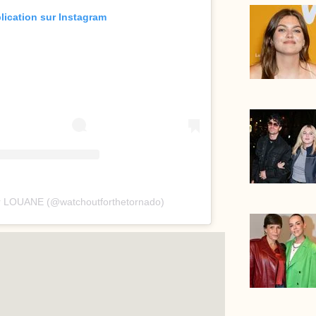
blication sur Instagram
ar LOUANE (@watchoutforthetornado)