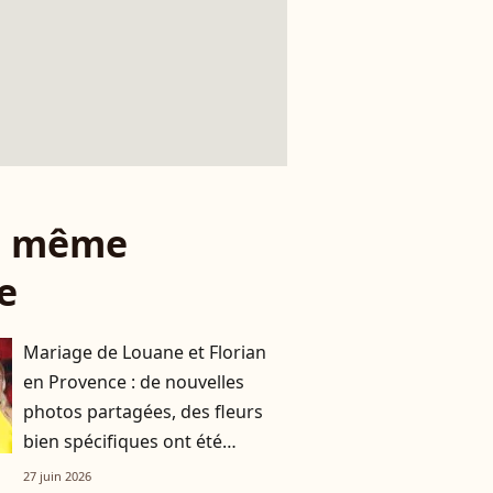
le même
e
Mariage de Louane et Florian
en Provence : de nouvelles
photos partagées, des fleurs
bien spécifiques ont été
choisies par la chanteuse
27 juin 2026