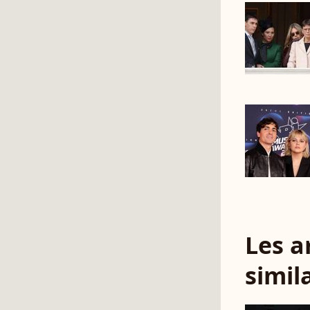
Les a
simil