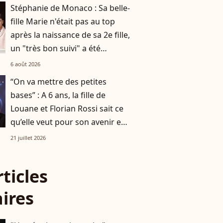
Stéphanie de Monaco : Sa belle-
fille Marie n'était pas au top
après la naissance de sa 2e fille,
un "très bon suivi" a été
nécessaire
6 août 2026
“On va mettre des petites
bases” : A 6 ans, la fille de
Louane et Florian Rossi sait ce
qu’elle veut pour son avenir et
ça ne ravit pas ses parents
21 juillet 2026
rticles
aires