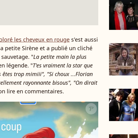
oloré les cheveux en rouge
s'est aussi
 petite Sirène et a publié un cliché
e sauvetage. "
La petite main la plus
 en légende. "
T'es vraiment la star que
s êtes trop mimiii", "Si choux ...Florian
es tellement rayonnante bisous", "On dirait
n lire en commentaires.