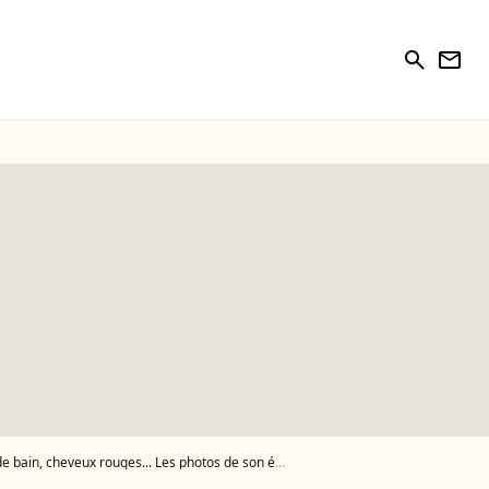
search
newsletter
e bain, cheveux rouges... Les photos de son été