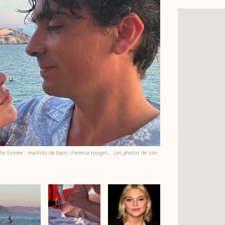
lle Esmée : maillots de bain, cheveux rouges... Les photos de son