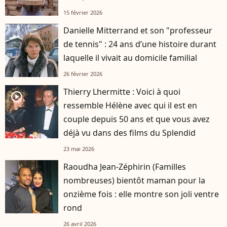
15 février 2026
Danielle Mitterrand et son "professeur
de tennis" : 24 ans d’une histoire durant
laquelle il vivait au domicile familial
26 février 2026
Thierry Lhermitte : Voici à quoi
player2
ressemble Hélène avec qui il est en
couple depuis 50 ans et que vous avez
déjà vu dans des films du Splendid
23 mai 2026
Raoudha Jean-Zéphirin (Familles
nombreuses) bientôt maman pour la
onzième fois : elle montre son joli ventre
rond
26 avril 2026