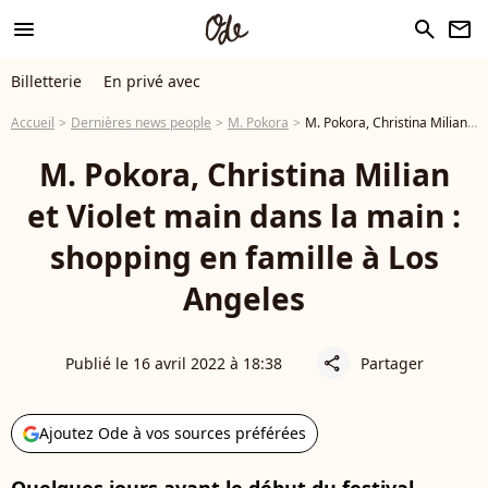
menu
search
newsletter
Billetterie
En privé avec
Accueil
Dernières news people
M. Pokora
M. Pokora, Christina Milian et Violet main dans la main : shopping en famille à Los Angeles
M. Pokora, Christina Milian
et Violet main dans la main :
shopping en famille à Los
Angeles
Publié le 16 avril 2022 à 18:38
Partager
share
Ajoutez Ode à vos sources préférées