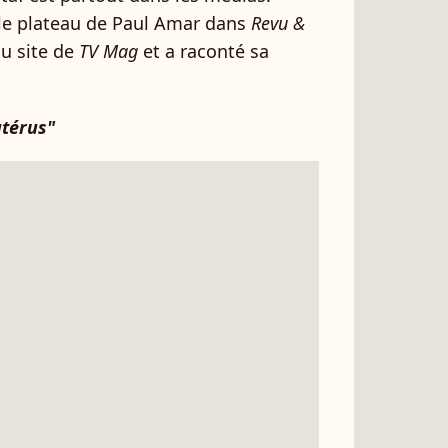
le plateau de Paul Amar dans
Revu &
 au site de
TV Mag
et a raconté sa
utérus"