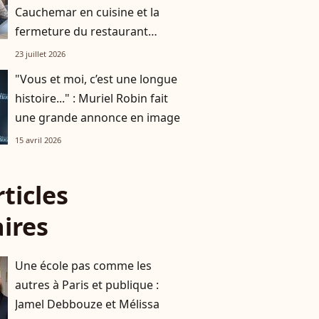
Cauchemar en cuisine et la
fermeture du restaurant
familial, que deviennent
23 juillet 2026
Isabelle et Jeffrey ?
"Vous et moi, c’est une longue
histoire..." : Muriel Robin fait
une grande annonce en image
15 avril 2026
rticles
aires
Une école pas comme les
autres à Paris et publique :
Jamel Debbouze et Mélissa