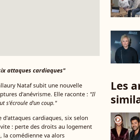
six attaques cardiaques"
Les a
llaury Nataf subit une nouvelle
uptures d'anévrisme. Elle raconte :
"Il
simil
out s'écroule d'un coup."
e d'attaques cardiaques, six selon
player2
s vite : perte des droits au logement
e, la comédienne va alors