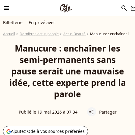
menu
search
newsle
Billetterie
En privé avec
Accueil
Dernières actus people
Actus Beauté
Manucure : enchaîner les semi-permanents sans pause serait une mauvaise idée, cette experte prend la parole
Manucure : enchaîner les
semi-permanents sans
pause serait une mauvaise
idée, cette experte prend la
parole
Publié le 19 mai 2026 à 07:34
Partager
share
Ajoutez Ode à vos sources préférées