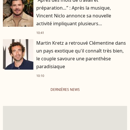
préparation…” : Après la musique,
Vincent Niclo annonce sa nouvelle
activité impliquant plusieurs
personnalités
10:41
Martin Kretz a retrouvé Clémentine dans
un pays exotique qu'il connaît très bien,
le couple savoure une parenthèse
paradisiaque
10:10
DERNIÈRES NEWS