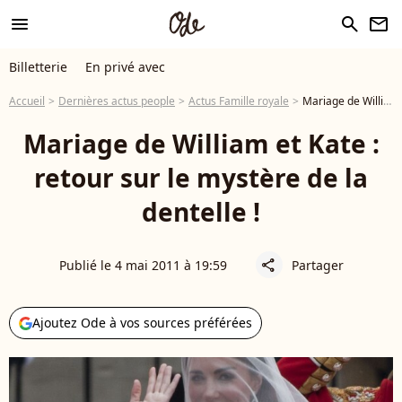
menu
search
newsletter
Billetterie
En privé avec
Accueil
Dernières actus people
Actus Famille royale
Mariage de William et Kate : retour sur le mystère de la dentelle !
Mariage de William et Kate :
retour sur le mystère de la
dentelle !
Publié le 4 mai 2011 à 19:59
Partager
share
Ajoutez Ode à vos sources préférées