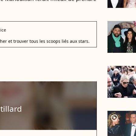
ice
r et trouver tous les scoops liés aux stars.
illard
player2