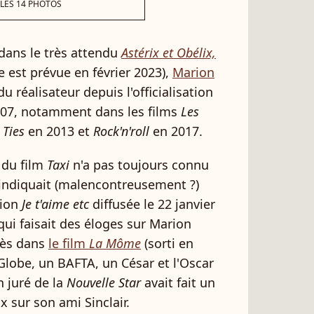
 LES 14 PHOTOS
ans le très attendu
Astérix et Obélix,
e est prévue en février 2023),
Marion
 réalisateur depuis l'officialisation
007, notamment dans les films
Les
 Ties
en 2013 et
Rock'n'roll
en 2017.
 du film
Taxi
n'a pas toujours connu
ndiquait (malencontreusement ?)
sion
Je t'aime etc
diffusée le 22 janvier
qui faisait des éloges sur Marion
cès dans
le film
La Môme
(sorti en
 Globe, un BAFTA, un César et l'Oscar
en juré de la
Nouvelle Star
avait fait un
 sur son ami Sinclair.