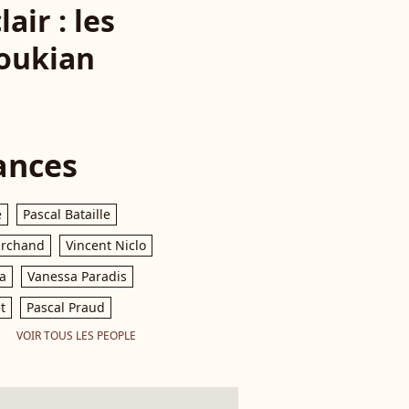
air : les
noukian
ances
e
Pascal Bataille
archand
Vincent Niclo
a
Vanessa Paradis
t
Pascal Praud
VOIR TOUS LES PEOPLE