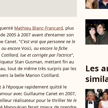
réquenté
Mathieu Blanc-Francard
, plus
, de 2005 à 2007 avant d'entamer son
e Canet. "
C'est vrai que personne ne le
, ou encore
Voici
, ou encore la fiche
otillard, lue et corrigée par l'actrice
",
oniqueur Stan Gusman, mettant fin au
Les a
eau, tout de même très surpris par les
ers la belle Marion Cotillard.
simil
ait à l'époque rapidement quitté le
n amour avec Guillaume Canet en 2007,
lleur réalisateur pour le thriller
Ne le
dré Manoukian ferait mieux de prendre