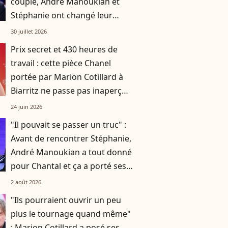
couple, André Manoukian et
Stéphanie ont changé leur
façon de faire et ça a porté ses
30 juillet 2026
fruits !
Prix secret et 430 heures de
travail : cette pièce Chanel
portée par Marion Cotillard à
Biarritz ne passe pas inaperçue
!
24 juin 2026
"Il pouvait se passer un truc" :
Avant de rencontrer Stéphanie,
André Manoukian a tout donné
pour Chantal et ça a porté ses
fruits
2 août 2026
"Ils pourraient ouvrir un peu
plus le tournage quand même"
: Marion Cotillard a posé ses