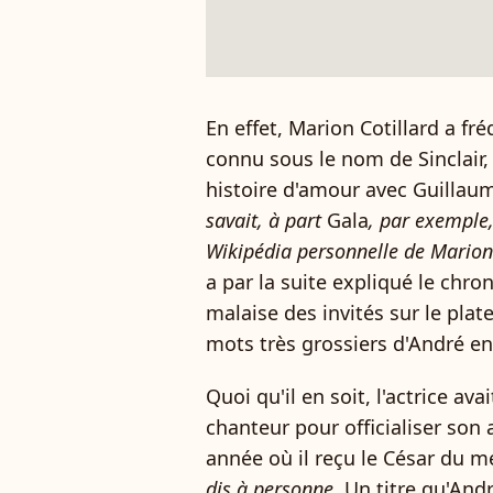
En effet, Marion Cotillard a f
connu sous le nom de Sinclair
histoire d'amour avec Guillaum
savait, à part
Gala
, par exemple
Wikipédia personnelle de Marion C
a par la suite expliqué le chr
malaise des invités sur le plat
mots très grossiers d'André env
Quoi qu'il en soit, l'actrice av
chanteur pour officialiser so
année où il reçu le César du mei
dis à personne
. Un titre qu'An