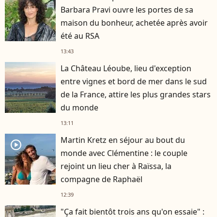
Barbara Pravi ouvre les portes de sa
maison du bonheur, achetée après avoir
été au RSA
13:43
La Château Léoube, lieu d'exception
entre vignes et bord de mer dans le sud
de la France, attire les plus grandes stars
du monde
13:11
Martin Kretz en séjour au bout du
player2
monde avec Clémentine : le couple
rejoint un lieu cher à Raïssa, la
compagne de Raphaël
12:39
"Ça fait bientôt trois ans qu'on essaie" :