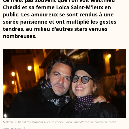
Ce n'est pas souvent que l'on voit Matthieu
Chedid et sa femme Loica Saint-M'leux en
public. Les amoureux se sont rendus à une
soirée parisienne et ont multiplié les gestes
tendres, au milieu d'autres stars venues
nombreuses.
Matthieu Chedid fou d'amour avec sa chérie Loica Saint-M'leux, le couple se lâche
comme jamais !