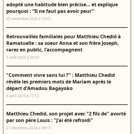
adopté une habitude bien précise… et explique
pourquoi : “Il ne faut pas avoir peur”
25 novembre 2025 à 10:03
Retrouvailles familiales pour Matthieu Chedid à
Ramatuelle : sa soeur Anna et son frère Joseph,
rares en public, l'accompagnent
3 août 2025 à 20:57
"Comment vivre sans lui ?" : Matthieu Chedid
révèle les premiers mots de Mariam après le
départ d'Amadou Bagayoko
5 avril 2025 à 17:13
Matthieu Chedid, son projet avec "2 fils de" avorté
par son père Louis : "J'ai été refroidi"
21 décembre 2024 à 09:15