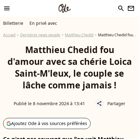
menu
search
newsletter
Billetterie
En privé avec
Accueil
Dernières news people
Matthieu Chedid
Matthieu Chedid fou d'amour avec sa chérie Loica Saint-M'leux, le couple se lâche comme jamais !
Matthieu Chedid fou
d'amour avec sa chérie Loica
Saint-M'leux, le couple se
lâche comme jamais !
Publié le 8 novembre 2024 à 13:41
Partager
share
Ajoutez Ode à vos sources préférées