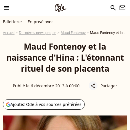
menu
search
newsletter
Billetterie
En privé avec
Accueil
Dernières news people
Maud Fontenoy
Maud Fontenoy et la naissance d'Hina : L'étonnant rituel de son placenta
Maud Fontenoy et la
naissance d'Hina : L'étonnant
rituel de son placenta
Publié le 6 décembre 2013 à 00:00
Partager
share
Ajoutez Ode à vos sources préférées