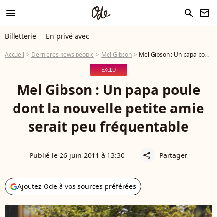
menu
search
newsletter
Billetterie
En privé avec
Accueil
Dernières news people
Mel Gibson
Mel Gibson : Un papa poule dont la nouvelle petite amie serait peu fréquentable
EXCLU
Mel Gibson : Un papa poule
dont la nouvelle petite amie
serait peu fréquentable
Publié le 26 juin 2011 à 13:30
Partager
share
Ajoutez Ode à vos sources préférées