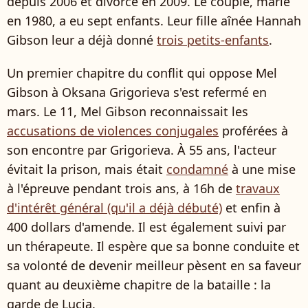
depuis 2006 et divorcé en 2009. Le couple, marié
en 1980, a eu sept enfants. Leur fille aînée Hannah
Gibson leur a déjà donné
trois petits-enfants
.
Un premier chapitre du conflit qui oppose Mel
Gibson à Oksana Grigorieva s'est refermé en
mars. Le 11, Mel Gibson reconnaissait les
accusations de violences conjugales
proférées à
son encontre par Grigorieva. À 55 ans, l'acteur
évitait la prison, mais était
condamné
à une mise
à l'épreuve pendant trois ans, à 16h de
travaux
d'intérêt général (qu'il a déjà débuté)
et enfin à
400 dollars d'amende. Il est également suivi par
un thérapeute. Il espère que sa bonne conduite et
sa volonté de devenir meilleur pèsent en sa faveur
quant au deuxième chapitre de la bataille : la
garde de Lucia.