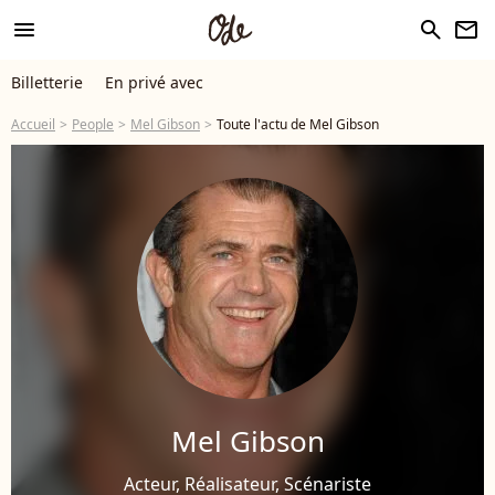
menu
search
newsletter
Billetterie
En privé avec
Accueil
People
Mel Gibson
Toute l'actu de Mel Gibson
Mel Gibson
Acteur, Réalisateur, Scénariste