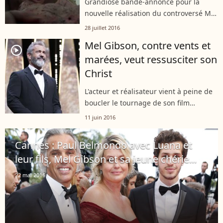
Grandiose bande-annonce pour la
nouvelle réalisation du controversé Mel
Gibson.
28 juillet 2016
Mel Gibson, contre vents et
player2
marées, veut ressusciter son
Christ
L'acteur et réalisateur vient à peine de
boucler le tournage de son film
"Hawksaw Ridge" qu'il songe déjà au
11 juin 2016
prochain.
Cannes : Paul Belmondo avec Luana et
leur fils, Mel Gibson et sa jeune chérie...
22 mai 2016