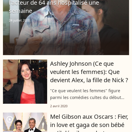
l'acteur de 64 ans hospitalisé une
semaine
24 juillet 2020
Ashley Johnson (Ce que
veulent les femmes): Que
devient Alex, la fille de Nick ?
"Ce que veulent les femmes" figure
parmi les comédies cultes du début
des années 2000. Si Mel Gibson et
2 avril 2020
Helen Hunt en sont les têtes d'affiche,
Mel Gibson aux Oscars : Fier,
une autre jeune actrice a vu sa
player2
in love et gaga de son bébé
carrière...