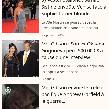
Sistine envoûte Venise face à
Sophie Turner blonde
La 73e Mostra se poursuit avec la
présentation en grande pompe du
nouveau long métrage de Mel Gibson.
5 septembre 2016
Mel Gibson : Son ex Oksana
Grigorieva perd 500 000 $ à
cause d'une interview
Le silence est d'or... Oksana Grigorieva
l'a appris à ses dépens.
12 août 2016
Mel Gibson envoie le frêle et
player2
pacifique Andrew Garfield à
la guerre...