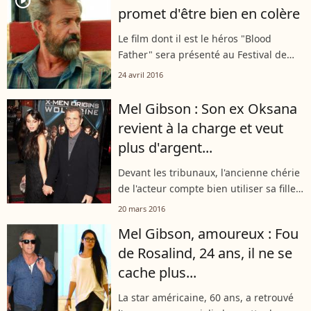
player2
promet d'être bien en colère
Le film dont il est le héros "Blood
Father" sera présenté au Festival de
Cannes, tout comme la nouvelle oeuvre
24 avril 2016
d'Asghar Farhadi.
Mel Gibson : Son ex Oksana
revient à la charge et veut
plus d'argent...
Devant les tribunaux, l'ancienne chérie
de l'acteur compte bien utiliser sa fille
pour toucher le pactole.
20 mars 2016
Mel Gibson, amoureux : Fou
de Rosalind, 24 ans, il ne se
cache plus...
La star américaine, 60 ans, a retrouvé