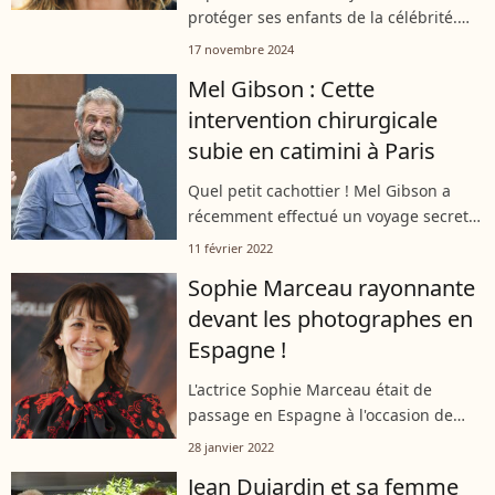
protéger ses enfants de la célébrité.
Vincent et Juliette, fruits de ses
17 novembre 2024
relations avec le cinéaste Andrzej
Mel Gibson : Cette
Żuławski et le producteur Jim Lemley,...
intervention chirurgicale
subie en catimini à Paris
Quel petit cachottier ! Mel Gibson a
récemment effectué un voyage secret à
Paris. Après un premier séjour pour un
11 février 2022
tournage au printemps 2021, l'acteur
Sophie Marceau rayonnante
américain était cette fois-ci...
devant les photographes en
Espagne !
L'actrice Sophie Marceau était de
passage en Espagne à l'occasion de
l'avant première du film de François
28 janvier 2022
Ozon de l'autre côté des Pyrénées. La
Jean Dujardin et sa femme
comédienne est apparue radieuse,