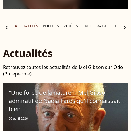
APHIE
ACTUALITÉS
PHOTOS
VIDÉOS
ENTOURAGE
FILMOGR
chevron_left
chevron_right
Actualités
Retrouvez toutes les actualités de Mel Gibson sur Ode
(Purepeople).
"Une force de la nature" : Mel Gibson
admiratif de Nadia Farès qu'il connaissait
bien
30 avril 2026