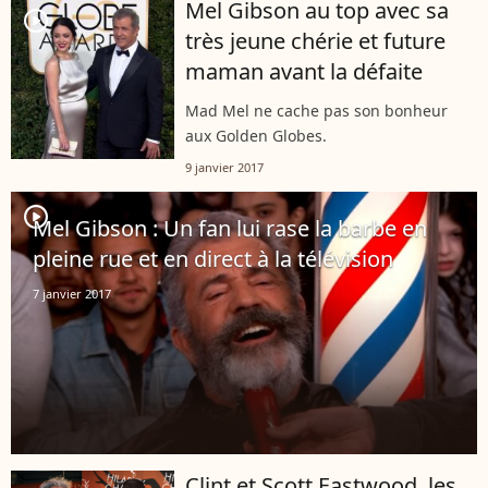
Mel Gibson au top avec sa
player2
très jeune chérie et future
maman avant la défaite
Mad Mel ne cache pas son bonheur
aux Golden Globes.
9 janvier 2017
player2
Mel Gibson : Un fan lui rase la barbe en
pleine rue et en direct à la télévision
7 janvier 2017
Clint et Scott Eastwood, les