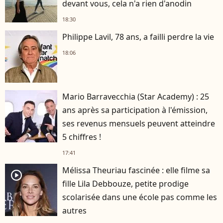
devant vous, cela n'a rien d'anodin
18:30
Philippe Lavil, 78 ans, a failli perdre la vie
18:06
Mario Barravecchia (Star Academy) : 25
ans après sa participation à l'émission,
ses revenus mensuels peuvent atteindre
5 chiffres !
17:41
Mélissa Theuriau fascinée : elle filme sa
player2
fille Lila Debbouze, petite prodige
scolarisée dans une école pas comme les
autres