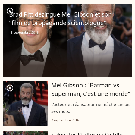
player2
Brad Pitt dézingue Mel Gibson et son
"film de propagande scientologue"
13 septembre 2016
Mel Gibson : "Batman vs
player2
Superman, c'est une merde"
L'acteur et réalisateur ne mâche jamais
ses mots.
7 septembre 2016
Sylvester Stallone : Sa fille