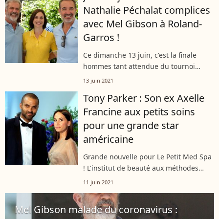
Nathalie Péchalat complices
touchée...
avec Mel Gibson à Roland-
Garros !
Ce dimanche 13 juin, c'est la finale
hommes tant attendue du tournoi
parisien de terre battue de Roland-
13 juin 2021
Garros. Dans les allées, on a d'ores et
Tony Parker : Son ex Axelle
déjà repéré plusieurs stars dont les...
Francine aux petits soins
pour une grande star
américaine
Grande nouvelle pour Le Petit Med Spa
! L'institut de beauté aux méthodes
douces d'Axelle Francine a reçu la visite
11 juin 2021
d'un acteur star d'Hollywood, venu faire
un soin anti-âge, le jeudi...
Mel Gibson malade du coronavirus :