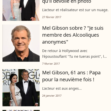
qu'il dévoile en photo
L'acteur et réalisateur est sur un nuage.
27 février 2017
Mel Gibson sobre ? "Je suis
membre des Alcooliques
anonymes"
De retour à Hollywood avec
l'époustouflant "Tu ne tueras point", le
réalisateur nommé à l'Oscar se confie.
7 février 2017
Mel Gibson, 61 ans : Papa
pour la neuvième fois !
L'acteur est aux anges...
24 janvier 2017