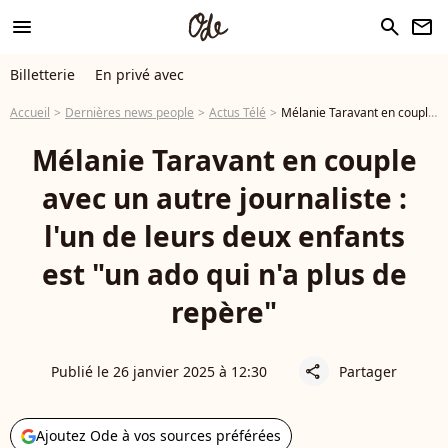
menu
search
newsletter
Billetterie
En privé avec
Accueil
Dernières news people
Actus Télé
Mélanie Taravant en couple avec un autre journaliste : l'un de leurs deux enfants est "un ado qui n'a plus de repère"
Mélanie Taravant en couple
avec un autre journaliste :
l'un de leurs deux enfants
est "un ado qui n'a plus de
repère"
Publié le 26 janvier 2025 à 12:30
Partager
share
Ajoutez Ode à vos sources préférées