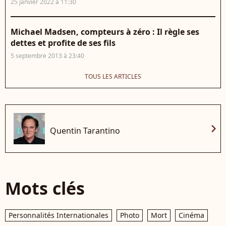
25 janvier 2022 à 11:30
Michael Madsen, compteurs à zéro : Il règle ses
dettes et profite de ses fils
5 septembre 2013 à 23:40
TOUS LES ARTICLES
chevron_right
Quentin Tarantino
Mots clés
Personnalités Internationales
Photo
Mort
Cinéma