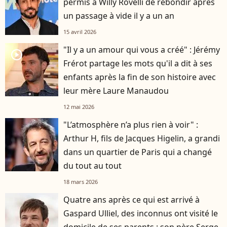
permis à Willy Rovelli de rebondir après
un passage à vide il y a un an
15 avril 2026
"Il y a un amour qui vous a créé" : Jérémy
player2
Frérot partage les mots qu'il a dit à ses
enfants après la fin de son histoire avec
leur mère Laure Manaudou
12 mai 2026
"L’atmosphère n’a plus rien à voir" :
Arthur H, fils de Jacques Higelin, a grandi
dans un quartier de Paris qui a changé
du tout au tout
18 mars 2026
Quatre ans après ce qui est arrivé à
Gaspard Ulliel, des inconnus ont visité le