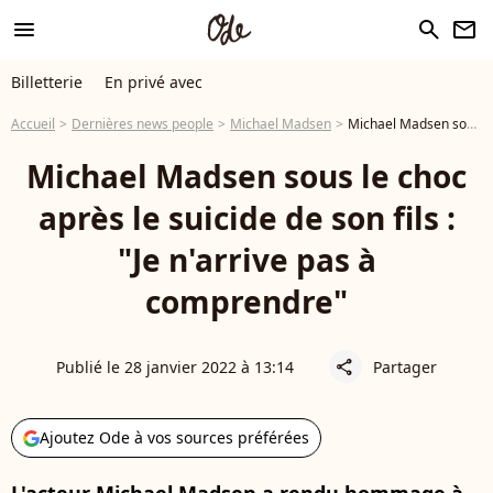
menu
search
newsletter
Billetterie
En privé avec
Accueil
Dernières news people
Michael Madsen
Michael Madsen sous le choc après le suicide de son fils : "Je n'arrive pas à comprendre"
Michael Madsen sous le choc
après le suicide de son fils :
"Je n'arrive pas à
comprendre"
Publié le 28 janvier 2022 à 13:14
Partager
share
Ajoutez Ode à vos sources préférées