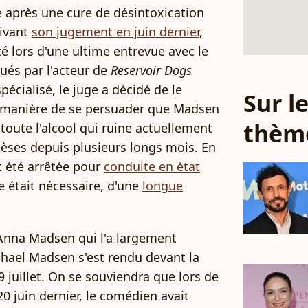
re après une cure de désintoxication
uivant
son jugement en juin dernier
,
 lors d'une ultime entrevue avec le
tués par l'acteur de
Reservoir Dogs
écialisé, le juge a décidé de le
Sur 
e manière de se persuader que Madsen
thèm
toute l'alcool qui ruine actuellement
hèses depuis plusieurs longs mois. En
t été arrêtée pour
conduite en état
lle était nécessaire, d'une
longue
na Madsen qui l'a largement
hael Madsen s'est rendu devant la
 juillet. On se souviendra que lors de
0 juin dernier, le comédien avait