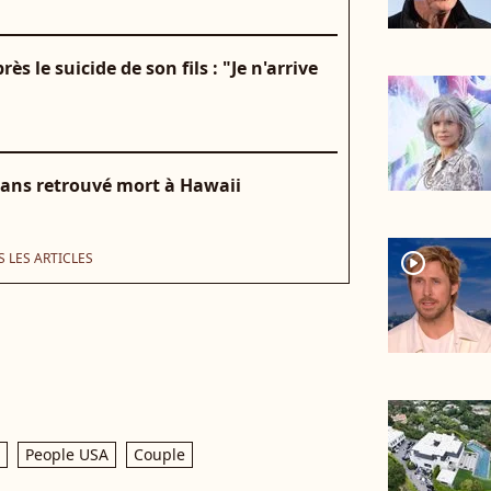
s le suicide de son fils : "Je n'arrive
6 ans retrouvé mort à Hawaii
 LES ARTICLES
player2
People USA
Couple