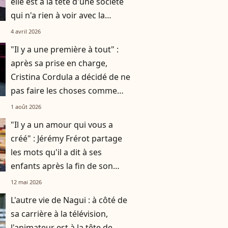
elle est à la tête d'une société
qui n'a rien à voir avec la
musique
4 avril 2026
"Il y a une première à tout" :
après sa prise en charge,
Cristina Cordula a décidé de ne
pas faire les choses comme
d'habitude
1 août 2026
"Il y a un amour qui vous a
créé" : Jérémy Frérot partage
les mots qu'il a dit à ses
enfants après la fin de son
histoire avec leur mère Laure
12 mai 2026
Manaudou
L'autre vie de Nagui : à côté de
sa carrière à la télévision,
l'animateur est à la tête de