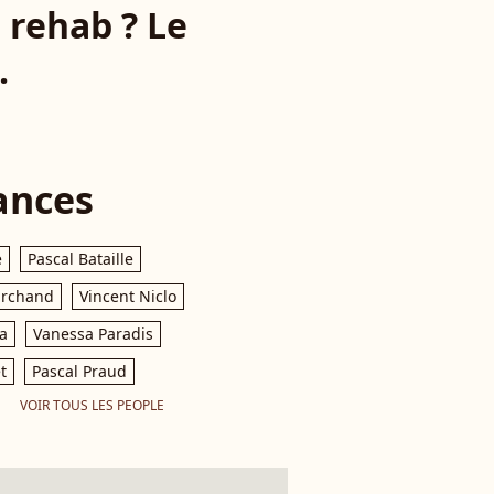
 rehab ? Le
.
ances
e
Pascal Bataille
archand
Vincent Niclo
a
Vanessa Paradis
t
Pascal Praud
VOIR TOUS LES PEOPLE