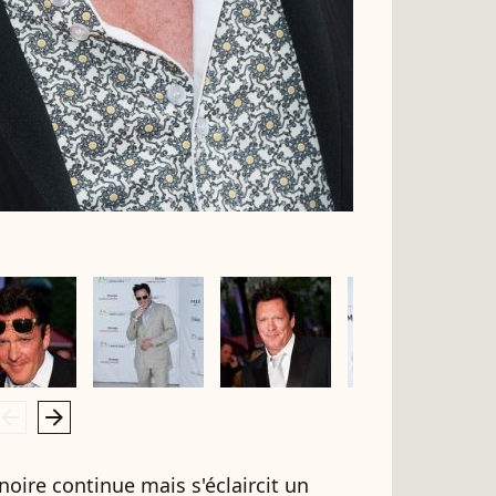
rrow_left
arrow_right
e noire continue mais s'éclaircit un