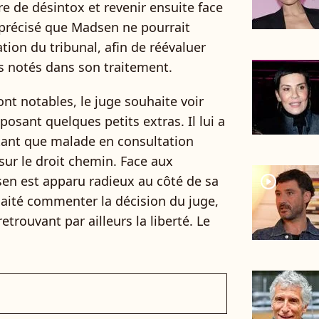
re de désintox et revenir ensuite face
s précisé que Madsen ne pourrait
ation du tribunal, afin de réévaluer
s notés dans son traitement.
ont notables, le juge souhaite voir
mposant quelques petits extras. Il lui a
 tant que malade en consultation
 sur le droit chemin. Face aux
en est apparu radieux au côté de sa
player2
aité commenter la décision du juge,
 retrouvant par ailleurs la liberté. Le