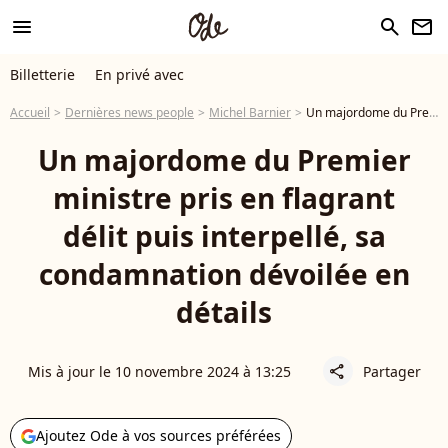
menu
search
newsletter
Billetterie
En privé avec
Accueil
Dernières news people
Michel Barnier
Un majordome du Premier ministre pris en flagrant délit puis interpellé, sa condamnation dévoilée en détails
Un majordome du Premier
ministre pris en flagrant
délit puis interpellé, sa
condamnation dévoilée en
détails
Mis à jour le 10 novembre 2024 à 13:25
Partager
share
Ajoutez Ode à vos sources préférées