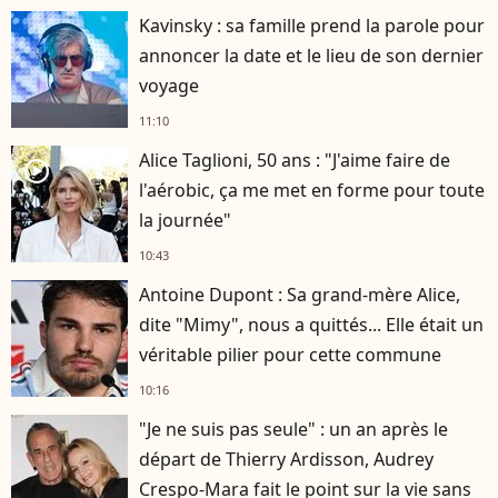
Kavinsky : sa famille prend la parole pour
annoncer la date et le lieu de son dernier
voyage
11:10
Alice Taglioni, 50 ans : "J'aime faire de
player2
l'aérobic, ça me met en forme pour toute
la journée"
10:43
Antoine Dupont : Sa grand-mère Alice,
dite "Mimy", nous a quittés... Elle était un
véritable pilier pour cette commune
10:16
"Je ne suis pas seule" : un an après le
départ de Thierry Ardisson, Audrey
Crespo-Mara fait le point sur la vie sans