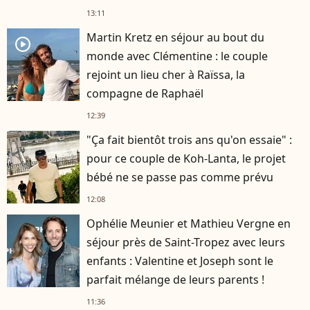
13:11
Martin Kretz en séjour au bout du
player2
monde avec Clémentine : le couple
rejoint un lieu cher à Raïssa, la
compagne de Raphaël
12:39
"Ça fait bientôt trois ans qu'on essaie" :
pour ce couple de Koh-Lanta, le projet
bébé ne se passe pas comme prévu
12:08
Ophélie Meunier et Mathieu Vergne en
séjour près de Saint-Tropez avec leurs
enfants : Valentine et Joseph sont le
parfait mélange de leurs parents !
11:36