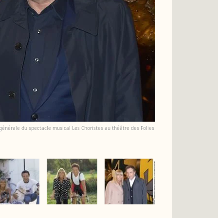
 générale du spectacle musical Les Choristes au théâtre des Folies