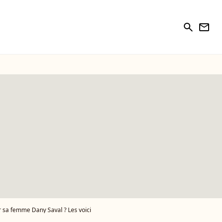
search
newsletter
r sa femme Dany Saval ? Les voici