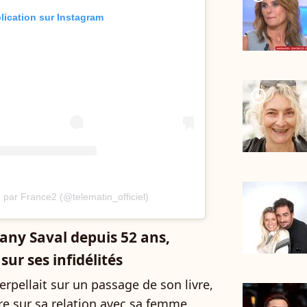
blication sur Instagram
player2
 par France2 (@telematin_officiel)
any Saval depuis 52 ans,
sur ses infidélités
rpellait sur un passage de son livre,
vre sur sa relation avec sa femme