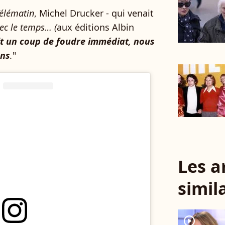
élématin
, Michel Drucker - qui venait
ec le temps… (
aux éditions Albin
it un coup de foudre immédiat, nous
ans
.
"
Les a
simil
player2