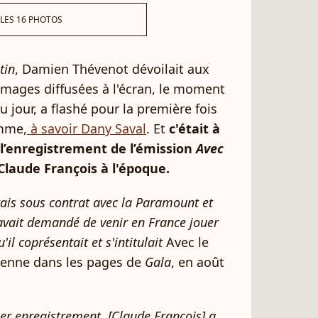
 LES 16 PHOTOS
tin
, Damien Thévenot dévoilait aux
 images diffusées à l'écran, le moment
du jour, a flashé pour la première fois
emme,
à savoir Dany Saval
. Et
c'était à
e l’enregistrement de l’émission
Avec
 Claude François à l'époque.
'étais sous contrat avec la Paramount et
avait demandé de venir en France jouer
l coprésentait et s'intitulait
Avec le
ienne dans les pages de
Gala
, en août
ier enregistrement, [Claude François] a