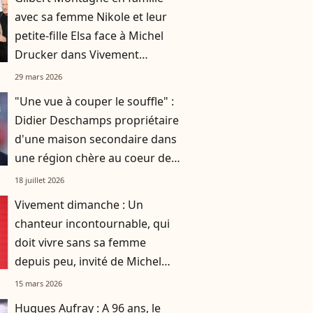
avec sa femme Nikole et leur
petite-fille Elsa face à Michel
Drucker dans Vivement
dimanche
29 mars 2026
"Une vue à couper le souffle" :
Didier Deschamps propriétaire
d'une maison secondaire dans
une région chère au coeur de
sa femme Claude
18 juillet 2026
Vivement dimanche : Un
chanteur incontournable, qui
doit vivre sans sa femme
depuis peu, invité de Michel
Drucker sur France 3
15 mars 2026
Hugues Aufray : A 96 ans, le