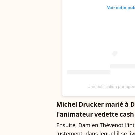
Voir cette pu
Une publication partagée
Michel Drucker marié à D
l'animateur vedette cash 
Ensuite, Damien Thévenot l'inte
justement, dans lequel il se li