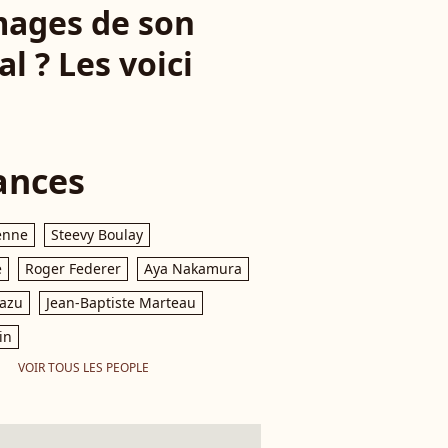
images de son
 ? Les voici
ances
enne
Steevy Boulay
e
Roger Federer
Aya Nakamura
razu
Jean-Baptiste Marteau
in
VOIR TOUS LES PEOPLE