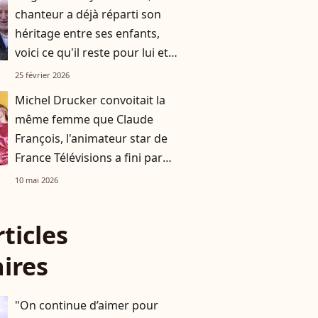
chanteur a déjà réparti son
héritage entre ses enfants,
voici ce qu'il reste pour lui et
Murielle, sa femme de 45 ans
25 février 2026
sa cadette
Michel Drucker convoitait la
même femme que Claude
François, l'animateur star de
France Télévisions a fini par
l'épouser
10 mai 2026
rticles
aires
"On continue d’aimer pour