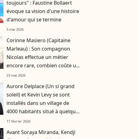
toujours" : Faustine Bollaert
évoque sa vision d'une histoire
d'amour qui se termine
5 mai 2026
Corinne Masiero (Capitaine
Marleau) : Son compagnon
Nicolas effectue un métier
encore rare, combien coûte un
week-end bien-être à ses côtés
23 mai 2026
?
Aurore Delplace (Un si grand
soleil) et Kevin Levy se sont
installés dans un village de
4000 habitants situé à quelques
kilomètre de la métropole la
17 février 2026
plus attractive de France
Avant Soraya Miranda, Kendji