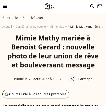
menu
search
newsletter
Billetterie
En privé avec
Accueil
Dernières news people
Mimie Mathy
Mimie Mathy mariée à Benoist Gerard : nouvelle photo de leur union de rêve et bouleversant message
Mimie Mathy mariée à
Benoist Gerard : nouvelle
photo de leur union de rêve
et bouleversant message
Publié le 29 août 2022 à 10:37
Partager
share
Ajoutez Ode à vos sources préférées