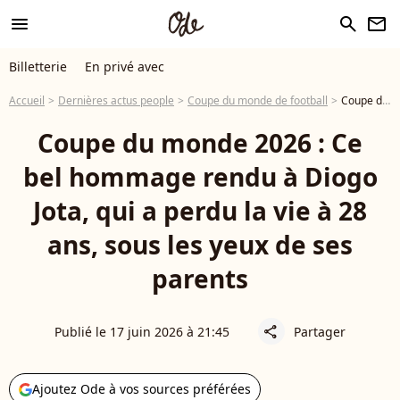
menu
search
newsletter
Billetterie
En privé avec
Accueil
Dernières actus people
Coupe du monde de football
Coupe du monde 2026 : Ce bel hommage rendu à Diogo Jota, qui a perdu la vie à 28 ans, sous les yeux de ses parents
Coupe du monde 2026 : Ce
bel hommage rendu à Diogo
Jota, qui a perdu la vie à 28
ans, sous les yeux de ses
parents
Publié le 17 juin 2026 à 21:45
Partager
share
Ajoutez Ode à vos sources préférées