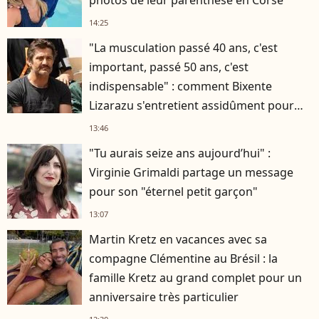
photos de leur parenthèse en Corse
14:25
"La musculation passé 40 ans, c'est
important, passé 50 ans, c'est
indispensable" : comment Bixente
Lizarazu s'entretient assidûment pour
rester musclé à 56 ans ?
13:46
"Tu aurais seize ans aujourd’hui" :
Virginie Grimaldi partage un message
pour son "éternel petit garçon"
13:07
Martin Kretz en vacances avec sa
compagne Clémentine au Brésil : la
famille Kretz au grand complet pour un
anniversaire très particulier