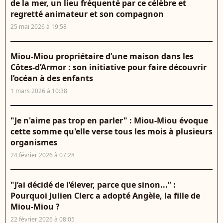
de la mer, un lieu fréquenté par ce célèbre et
regretté animateur et son compagnon
25 mai 2026 à 19:58
Miou-Miou propriétaire d’une maison dans les
Côtes-d’Armor : son initiative pour faire découvrir
l’océan à des enfants
1 mars 2026 à 10:38
"Je n'aime pas trop en parler" : Miou-Miou évoque
cette somme qu'elle verse tous les mois à plusieurs
organismes
24 février 2026 à 07:28
"J’ai décidé de l’élever, parce que sinon...” :
Pourquoi Julien Clerc a adopté Angèle, la fille de
Miou-Miou ?
22 février 2026 à 08:05