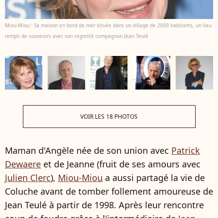
Miou-Miou : Sa maison en bord de mer située dans un village de 2000 habitants, un lieu
rempli de souvenirs avec son regretté compagnon Jean Teulé
VOIR LES 18 PHOTOS
Maman d'Angèle née de son union avec
Patrick
Dewaere
et de Jeanne (fruit de ses amours avec
Julien Clerc
),
Miou-Miou
a aussi partagé la vie de
Coluche avant de tomber follement amoureuse de
Jean Teulé à partir de 1998. Après leur rencontre