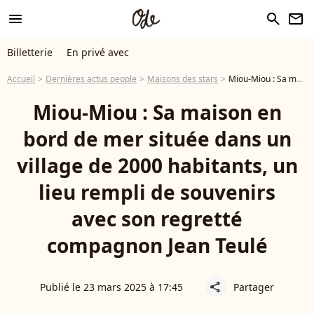
menu
search
newsletter
Billetterie
En privé avec
Accueil
Dernières actus people
Maisons des stars
Miou-Miou : Sa maison en bord de mer située dans un village de 2000 habitants, un lieu rempli de souvenirs avec son regretté compagnon Jean Teulé
Miou-Miou : Sa maison en
bord de mer située dans un
village de 2000 habitants, un
lieu rempli de souvenirs
avec son regretté
compagnon Jean Teulé
Publié le 23 mars 2025 à 17:45
Partager
share