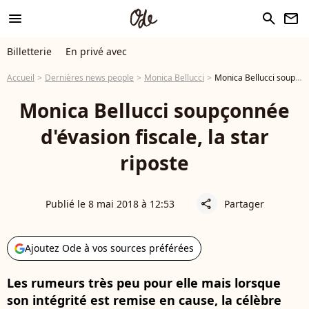
menu
search
newsletter
Billetterie
En privé avec
Accueil
Dernières news people
Monica Bellucci
Monica Bellucci soupçonnée d'évasion fiscale, la star riposte
Monica Bellucci soupçonnée
d'évasion fiscale, la star
riposte
Publié le 8 mai 2018 à 12:53
Partager
share
Ajoutez Ode à vos sources préférées
Les rumeurs très peu pour elle mais lorsque
son intégrité est remise en cause, la célèbre