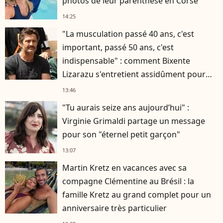
photos de leur parenthèse en Corse
14:25
"La musculation passé 40 ans, c'est
important, passé 50 ans, c'est
indispensable" : comment Bixente
Lizarazu s'entretient assidûment pour
rester musclé à 56 ans ?
13:46
"Tu aurais seize ans aujourd’hui" :
Virginie Grimaldi partage un message
pour son "éternel petit garçon"
13:07
Martin Kretz en vacances avec sa
compagne Clémentine au Brésil : la
famille Kretz au grand complet pour un
anniversaire très particulier