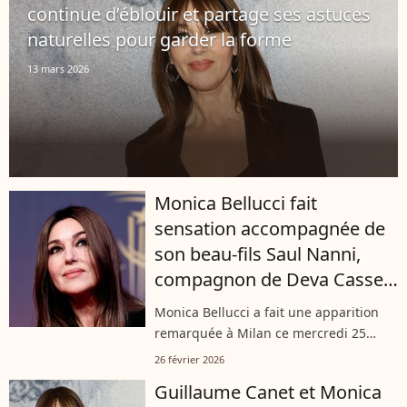
continue d’éblouir et partage ses astuces
naturelles pour garder la forme
13 mars 2026
Monica Bellucci fait
sensation accompagnée de
son beau-fils Saul Nanni,
compagnon de Deva Cassel,
la fille qu'elle a eue avec
Monica Bellucci a fait une apparition
Vincent Cassel
remarquée à Milan ce mercredi 25
février. L’actrice italienne était présente
26 février 2026
au premier rang du défilé Fendi pour
Guillaume Canet et Monica
découvrir la première collection...