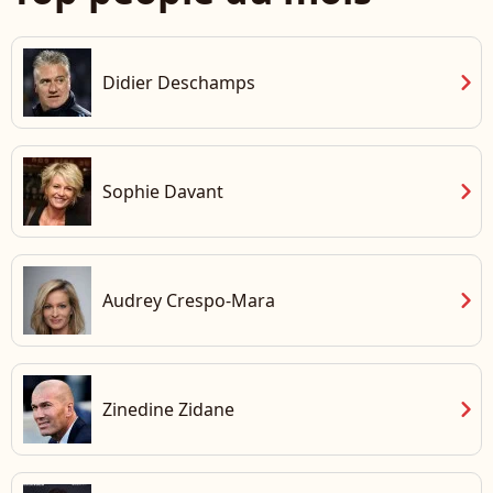
chevron_right
Didier Deschamps
chevron_right
Sophie Davant
chevron_right
Audrey Crespo-Mara
chevron_right
Zinedine Zidane