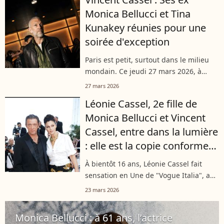
France et Rome. Deux villes...
Monica Bellucci et Tina
Kunakey réunies pour une
soirée d'exception
Paris est petit, surtout dans le milieu
mondain. Ce jeudi 27 mars 2026, à
l’occasion d’un dîner organisé au
27 mars 2026
Pavillon Ledoyen, deux stars qui
Léonie Cassel, 2e fille de
connaissent très bien Vincent Cassel
Monica Bellucci et Vincent
étaient...
Cassel, entre dans la lumière
: elle est la copie conforme
de sa mère
À bientôt 16 ans, Léonie Cassel fait
sensation en Une de "Vogue Italia", aux
côtés de Monica Bellucci, révélant son
23 mars 2026
visage au grand public. Un shooting
intime à Paris qui confirme...
Monica Bellucci : à 61 ans, l’actrice