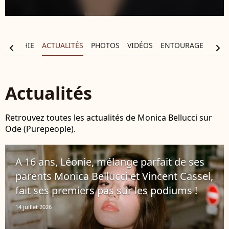
OGRAPHIE
ACTUALITÉS
PHOTOS
VIDÉOS
ENTOURAGE
chevron_left
chevron_right
Actualités
Retrouvez toutes les actualités de Monica Bellucci sur
Ode (Purepeople).
A 16 ans, Léonie, mélange parfait de ses
parents Monica Bellucci et Vincent Cassel,
fait ses premiers pas sur les podiums !
14 juillet 2026