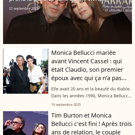
22 septembre 2025
Monica Bellucci mariée
avant Vincent Cassel : qui
était Claudio, son premier
époux avec qui ça n’a pas
duré longtemps ?
Elle avait 20 ans et la beauté du diable.
Dans les années 1990, Monica Bellucci
se marie avec son premier époux. Un
19 septembre 2025
bel Italien qui a tout de suite repéré le
Tim Burton et Monica
potentiel incroyable de...
Bellucci c'est fini ! Après trois
ans de relation, le couple