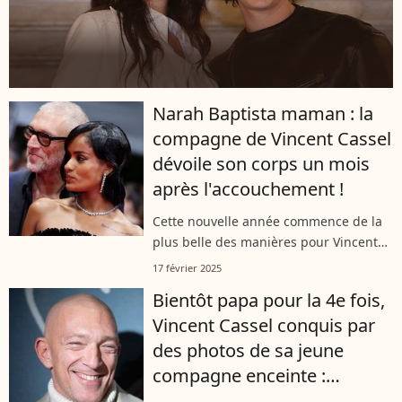
Narah Baptista maman : la
compagne de Vincent Cassel
dévoile son corps un mois
après l'accouchement !
Cette nouvelle année commence de la
plus belle des manières pour Vincent
Cassel. Et pour cause, l'acteur français
17 février 2025
est devenu papa pour la quatrième
Bientôt papa pour la 4e fois,
fois. Sa nouvelle épouse, Narah...
Vincent Cassel conquis par
des photos de sa jeune
compagne enceinte :
"Souvenirs de nous 2"