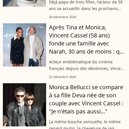
Déjà papa de trois filles, l'acteur de 58
ans va accueillir dans les prochains
mois un quatrième enfant. Narah
28 décembre 2024
Baptista, la femme avec qui il partage
Après Tina et Monica,
sa vie, a en effet publié une...
Vincent Cassel (58 ans)
fonde une famille avec
Narah, 30 ans de moins : qui
est vraiment cette jeune
Acteur emblématique du cinéma
femme ?
français depuis des décennies, Vincent
Cassel semble ne pas subir les effets
25 décembre 2024
du temps. Même dans sa vie privée, il
Monica Bellucci se compare
connaît une nouvelle jeunesse auprès...
à sa fille Deva née de son
couple avec Vincent Cassel :
"Je n'étais pas aussi..."
La même bouche sensuelle, le même
regard mutin, la chevelure de jais...