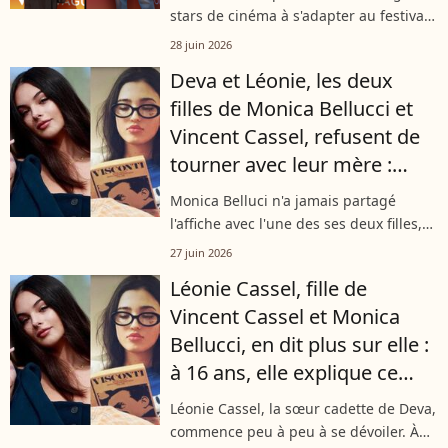
stars de cinéma à s'adapter au festival
du film de Biarritz. Réunis pour
28 juin 2026
présenter leur film ou faire partie des
Deva et Léonie, les deux
différents jurys, les acteurs...
filles de Monica Bellucci et
Vincent Cassel, refusent de
tourner avec leur mère :
"Elles ont raison !"
Monica Belluci n'a jamais partagé
l'affiche avec l'une des ses deux filles,
Deva et Léonie. Les jeunes femmes
27 juin 2026
n'ont d'ailleurs pas plus donné la
Léonie Cassel, fille de
réplique à leur père, Vincent Cassel,...
Vincent Cassel et Monica
Bellucci, en dit plus sur elle :
à 16 ans, elle explique ce
qu'elle a hérité de ses
Léonie Cassel, la sœur cadette de Deva,
parents et sa soeur Deva
commence peu à peu à se dévoiler. À