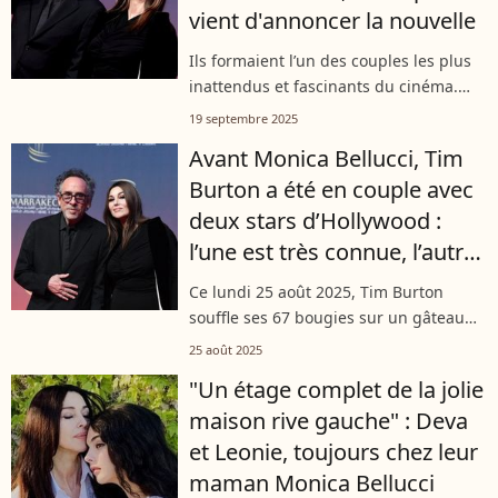
vient d'annoncer la nouvelle
Ils formaient l’un des couples les plus
inattendus et fascinants du cinéma.
Après près de trois ans de relation,
19 septembre 2025
Monica Bellucci et Tim Burton ont
Avant Monica Bellucci, Tim
choisi de mettre fin à leur histoire,...
Burton a été en couple avec
deux stars d’Hollywood :
l’une est très connue, l’autre
beaucoup moins
Ce lundi 25 août 2025, Tim Burton
souffle ses 67 bougies sur un gâteau
qui sera sans aucun doute noir
25 août 2025
corbeau. Un anniversaire que le pape
"Un étage complet de la jolie
du gothique à Hollywood devrait
maison rive gauche" : Deva
également...
et Leonie, toujours chez leur
maman Monica Bellucci