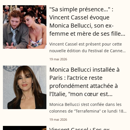
l'émission "C à vous". À l'affiche d'un
"Sa simple présence..." :
long-métrage profondément
Vincent Cassel évoque
féministe...
Monica Bellucci, son ex-
femme et mère de ses filles
Deva et Léonie
Vincent Cassel est présent pour cette
nouvelle édition du Festival de Cannes
2026. L'occasion pour lui de se prêter
19 mai 2026
au jeu des interviews et c’est
Monica Bellucci installée à
notamment le cas dans les colonnes...
Paris : l’actrice reste
profondément attachée à
l’Italie, "mon cœur est
partagé..."
Monica Bellucci s’est confiée dans les
colonnes de “Terrafemina” ce lundi 18
mai. L’occasion pour l’actrice de revenir
19 mai 2026
sur son quotidien, partagé entre la
Vincent Cassel : Ses ex