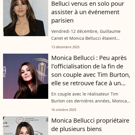
Belluci venus en solo pour
assister à un événement
parisien
Vendredi 12 décembre, Guillaume
Canet et Monica Bellucci étaient
présents à une projection
13 décembre 2025
exceptionnelle organisée par l’Institut
Monica Bellucci : Peu après
Lumière et les Visiteurs du soir au
l'officialisation de la fin de
Grand Rex, dans...
son couple avec Tim Burton,
elle se retrouve face à un
autre challenge...
En couple avec le réalisateur Tim
Burton ces dernières années, Monica
Bellucci s'est récemment séparée du
16 octobre 2025
cinéaste. La célèbre actrice italienne
Monica Bellucci propriétaire
s'est par ailleurs retrouvée en Une...
de plusieurs biens