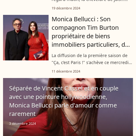
Monica Bellucci a traversé les
19 décembre 2024
décennies en répandant un charisme
Monica Bellucci : Son
inaltérable. Sa beauté se retrouve dans
compagnon Tim Burton
les...
propriétaire de biens
immobiliers particuliers, des
investissements réalisés
La diffusion de la première saison de
avec sa célèbre ex
"Ça, c’est Paris !" s'achève ce mercredi
soir sur France 2. L'occasion de
11 décembre 2024
s'intéresser à Monica Bellucci, qui
figure au casting de cette série,...
Séparée de Vincent Cassel et en couple
avec une pointure hollywoodienne,
Monica Bellucci parle d'amour comme
rarement
3 décembre 2024