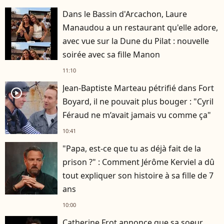
Dans le Bassin d'Arcachon, Laure
Manaudou a un restaurant qu'elle adore,
avec vue sur la Dune du Pilat : nouvelle
soirée avec sa fille Manon
11:10
Jean-Baptiste Marteau pétrifié dans Fort
player2
Boyard, il ne pouvait plus bouger : "Cyril
Féraud ne m’avait jamais vu comme ça"
10:41
"Papa, est-ce que tu as déjà fait de la
prison ?" : Comment Jérôme Kerviel a dû
tout expliquer son histoire à sa fille de 7
ans
10:00
Catherine Frot annonce que sa soeur