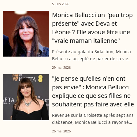
seulement 16 ans, elle s'inspire
5 juin 2026
naturellement de ses célèbres parents
Monica Bellucci un "peu trop
et de son aînée, partageant
présente" avec Deva et
notamment...
Léonie ? Elle avoue être une
"vraie maman italienne"
Présente au gala du Sidaction, Monica
Bellucci a accepté de parler de sa vie
de famille lors d’un échange avec "Lou
29 mai 2026
Media". L’actrice italienne est revenue
"Je pense qu'elles n'en ont
avec humour sur son rôle...
pas envie" : Monica Bellucci
explique ce que ses filles ne
souhaitent pas faire avec elle
Revenue sur la Croisette après sept ans
d'absence, Monica Bellucci a rayonné
au Festival de Cannes 2026 pour
26 mai 2026
présenter "Histoires de la nuit" de Léa