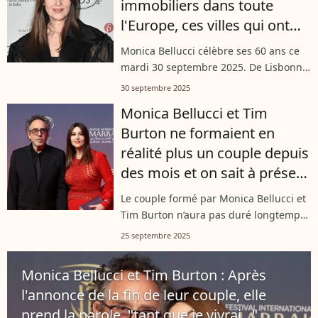
immobiliers dans toute
l'Europe, ces villes qui ont
fait craquer l'actrice
Monica Bellucci célèbre ses 60 ans ce
mardi 30 septembre 2025. De Lisbonne
à Rome, en passant par Paris où elle vit
30 septembre 2025
avec ses filles, l’actrice a choisi ces villes
Monica Bellucci et Tim
comme des refuges....
Burton ne formaient en
réalité plus un couple depuis
des mois et on sait à présent
pourquoi
Le couple formé par Monica Bellucci et
Tim Burton n’aura pas duré longtemps.
Selon "Paris Match", leur séparation,
25 septembre 2025
annoncée quelques jours plus tôt,
remonterait en réalité à deux mois....
Monica Bellucci et Tim Burton : Après
l'annonce de la fin de leur couple, elle
prend la parole, "tant que je vivrai..."