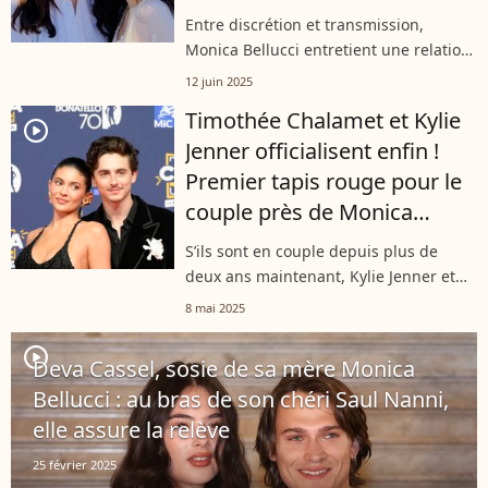
Entre discrétion et transmission,
Monica Bellucci entretient une relation
forte et tendre avec ses deux filles,
12 juin 2025
Deva et Léonie Cassel, qu’elle élève
Timothée Chalamet et Kylie
chez elle à Paris. Tandis que l’aînée...
player2
Jenner officialisent enfin !
Premier tapis rouge pour le
couple près de Monica
Bellucci
S’ils sont en couple depuis plus de
deux ans maintenant, Kylie Jenner et
Timothée Chalamet n’avaient pas
8 mai 2025
encore fait d’apparition à deux sur un
tapis rouge. C’est désormais chose
player2
Deva Cassel, sosie de sa mère Monica
faite...
Bellucci : au bras de son chéri Saul Nanni,
elle assure la relève
25 février 2025