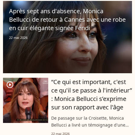
Mysius, en compétition officielle....
Après sept ans d'absence, Monica
Bellucci de retour à Cannes avec une robe
en cuir élégante signée Fendi
22 mai 2026
“Ce qui est important, c'est
player2
ce qu'il se passe à l'intérieur”
: Monica Bellucci s’exprime
sur son rapport avec l'âge
De passage sur la Croisette, Monica
Bellucci a livré un témoignage d'une
rare sincérité sur le plateau de
22 mai 2026