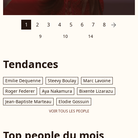
arrow_right
1
2
3
4
5
6
7
8
9
10
14
Tendances
Emilie Dequenne
Steevy Boulay
Marc Lavoine
Roger Federer
Aya Nakamura
Bixente Lizarazu
Jean-Baptiste Marteau
Elodie Gossuin
VOIR TOUS LES PEOPLE
Top people du mois