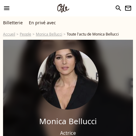
menu
search
newsletter
Billetterie
En privé avec
Accueil
People
Monica Bellucci
Toute l'actu de Monica Bellucci
Monica Bellucci
Actrice