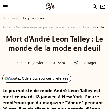
menu
search
newsletter
Billetterie
En privé avec
Accueil
Dernières news people
Anna Wintour
Actus Mode
Mort d'André Leon Talley : Le monde de la mode en deuil
Mort d'André Leon Talley : Le
monde de la mode en deuil
Publié le 19 janvier 2022 à 19:28
Partager
share
Ajoutez Ode à vos sources préférées
Le journaliste de mode André Leon Talley est
mort ce mardi 18 janvier, à New York. Figure
emblématique du magazine "Vogue" pendant
30 ans, il avait côtoyé les plus grands, d'Andy