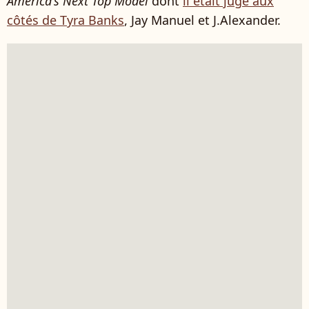
America's Next Top Model
dont
il était juge aux
côtés de Tyra Banks
, Jay Manuel et J.Alexander.