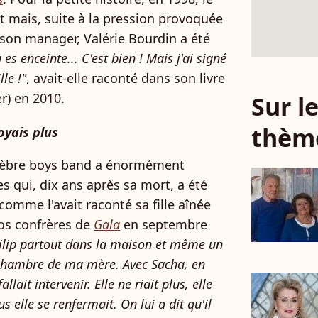
t mais, suite à la pression provoquée
t son manager, Valérie Bourdin a été
u es enceinte... C'est bien ! Mais j'ai signé
le !"
, avait-elle raconté dans son livre
r) en 2010.
Sur 
thèm
oyais plus
lèbre boys band a énormément
s qui, dix ans après sa mort, a été
 comme l'avait raconté sa fille aînée
nos confrères de
Gala
en septembre
 Filip partout dans la maison et même un
 chambre de ma mère. Avec Sacha, en
allait intervenir. Elle ne riait plus, elle
us elle se renfermait. On lui a dit qu'il