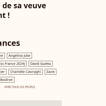
e de sa veuve
t !
ances
re
Angelina Jolie
iss France 2024)
David Guetta
ier
Charlotte Casiraghi
Zazie
Boidron
VOIR TOUS LES PEOPLE