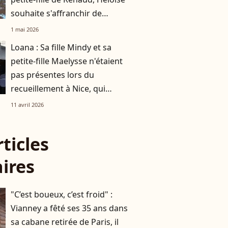
souhaite s'affranchir de
l'héritage familial
1 mai 2026
Loana : Sa fille Mindy et sa
petite-fille Maelysse n'étaient
pas présentes lors du
recueillement à Nice, qui
étaient alors ces deux
11 avril 2026
personnes ?
rticles
aires
"C’est boueux, c’est froid" :
Vianney a fêté ses 35 ans dans
sa cabane retirée de Paris, il