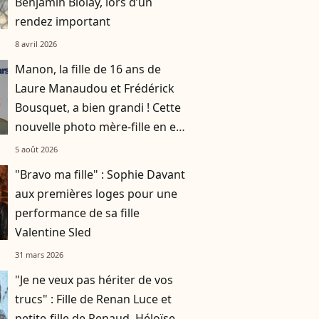
Benjamin Biolay, lors d’un
rendez important
8 avril 2026
Manon, la fille de 16 ans de
Laure Manaudou et Frédérick
Bousquet, a bien grandi ! Cette
nouvelle photo mère-fille en est
la preuve
5 août 2026
"Bravo ma fille" : Sophie Davant
aux premières loges pour une
performance de sa fille
Valentine Sled
31 mars 2026
"Je ne veux pas hériter de vos
trucs" : Fille de Renan Luce et
petite-fille de Renaud, Héloïse