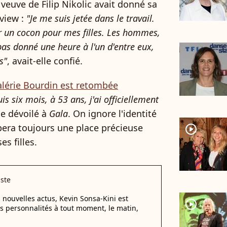
 veuve de Filip Nikolic avait donné sa
view :
"Je me suis jetée dans le travail.
er un cocon pour mes filles. Les hommes,
 pas donné une heure à l'un d'entre eux,
s"
, avait-elle confié.
alérie Bourdin est retombée
is six mois, à 53 ans, j'ai officiellement
lle dévoilé à
Gala
. On ignore l'identité
era toujours une place précieuse
player2
es filles.
iste
 nouvelles actus, Kevin Sonsa-Kini est
player2
s personnalités à tout moment, le matin,