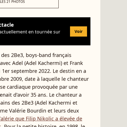
 LES 21 PHOTOS
ctacle
 actuellement en tournée sur
Voir
 des 2Be3, boys-band français
avec Adel (Adel Kachermi) et Frank
di 1er septembre 2022. Le destin en a
re 2009, date à laquelle le chanteur
ise cardiaque provoquée par une
nait d'avoir 35 ans. Le chanteur a
opains des 2Be3 (Adel Kachermi et
mme Valérie Bourdin et leurs deux
Valérie que Filip Nikolic a élevée de
s
. Pour la petite histoire, en 1998, le