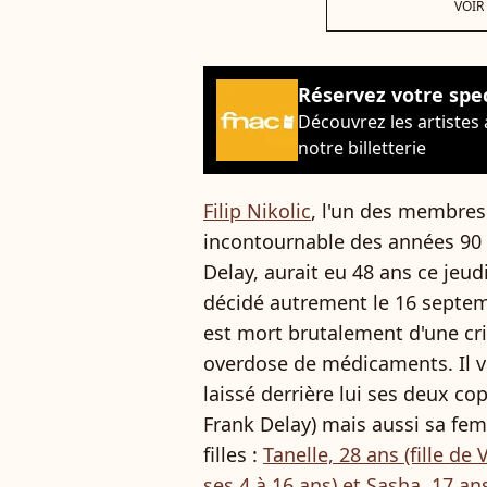
VOIR
Réservez votre spe
Découvrez les artistes
notre billetterie
Filip Nikolic
, l'un des membres
incontournable des années 90 
Delay, aurait eu 48 ans ce jeu
décidé autrement le 16 septemb
est mort brutalement d'une cr
overdose de médicaments. Il ve
laissé derrière lui ses deux c
Frank Delay) mais aussi sa fe
filles :
Tanelle, 28 ans (fille de 
ses 4 à 16 ans) et Sasha, 17 an