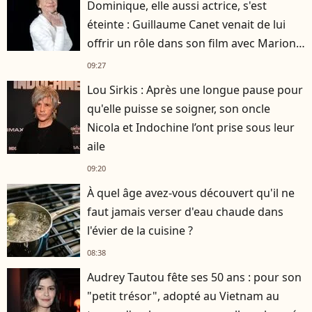
Dominique, elle aussi actrice, s'est
éteinte : Guillaume Canet venait de lui
offrir un rôle dans son film avec Marion
Cotillard
09:27
Lou Sirkis : Après une longue pause pour
qu'elle puisse se soigner, son oncle
Nicola et Indochine l’ont prise sous leur
aile
09:20
À quel âge avez-vous découvert qu'il ne
faut jamais verser d'eau chaude dans
l'évier de la cuisine ?
08:38
Audrey Tautou fête ses 50 ans : pour son
"petit trésor", adopté au Vietnam au