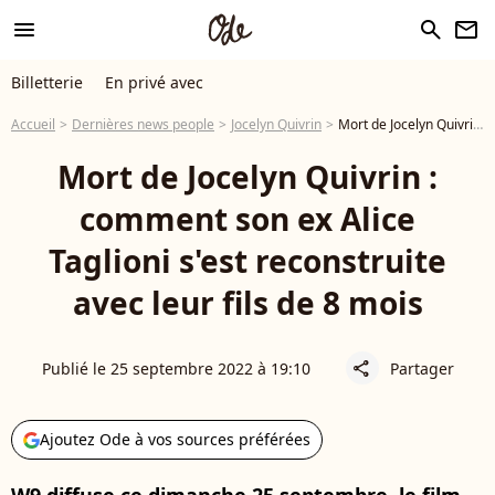
menu
search
newsletter
Billetterie
En privé avec
Accueil
Dernières news people
Jocelyn Quivrin
Mort de Jocelyn Quivrin : comment son ex Alice Taglioni s'est reconstruite avec leur fils de 8 mois
Mort de Jocelyn Quivrin :
comment son ex Alice
Taglioni s'est reconstruite
avec leur fils de 8 mois
Publié le 25 septembre 2022 à 19:10
Partager
share
Ajoutez Ode à vos sources préférées