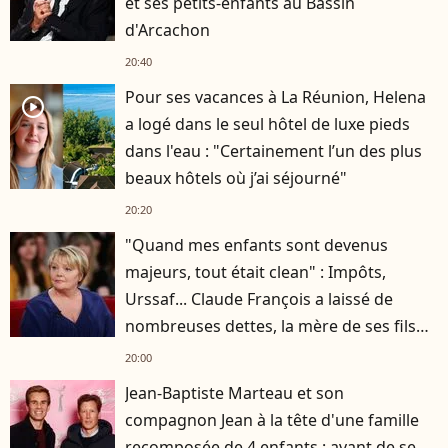
et ses petits-enfants au Bassin
d'Arcachon
20:40
Pour ses vacances à La Réunion, Helena
player2
a logé dans le seul hôtel de luxe pieds
dans l'eau : "Certainement l’un des plus
beaux hôtels où j’ai séjourné"
20:20
"Quand mes enfants sont devenus
majeurs, tout était clean" : Impôts,
Urssaf... Claude François a laissé de
nombreuses dettes, la mère de ses fils
s'est occupée de tout
20:00
Jean-Baptiste Marteau et son
compagnon Jean à la tête d'une famille
recomposée de 4 enfants : avant de se