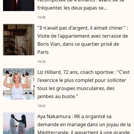
fréquenter, les deux papas se
connaissaient depuis des années
19:40
"Il n'avait pas d'argent, il aimait chiner" :
Visite de l'appartement avec terrasse de
Boris Vian, dans ce quartier prisé de
Paris
19:20
Liz Hilliard, 72 ans, coach sportive : "C'est
l'exercice le plus complet pour solliciter
tous les groupes musculaires, des
jambes au buste."
19:02
Aya Nakamura : RK a organisé sa
demande en mariage dans un joyau de la
Méditerranée, il appartient à une grande