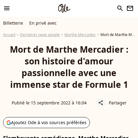
menu
search
newsletter
Billetterie
En privé avec
Accueil
Dernières news people
Marthe Mercadier
Mort de Marthe Mercadier : son histoire d'amour passionnelle avec une immense star de Formule 1
Mort de Marthe Mercadier :
son histoire d'amour
passionnelle avec une
immense star de Formule 1
Publié le 15 septembre 2022 à 16:04
Partager
share
Ajoutez Ode à vos sources préférées