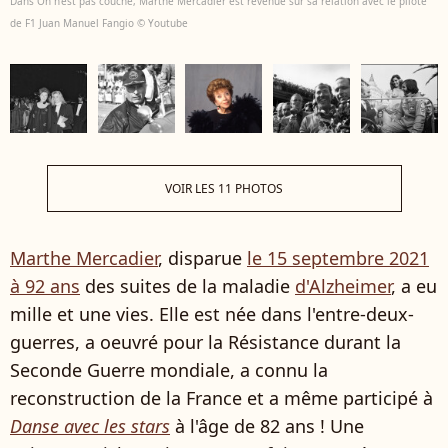
Dans On n'est pas couché, Marthe Mercadier est revenue sur sa relation avec le pilote
de F1 Juan Manuel Fangio © Youtube
VOIR LES 11 PHOTOS
Marthe Mercadier
, disparue
le 15 septembre 2021
à 92 ans
des suites de la maladie
d'Alzheimer
, a eu
mille et une vies. Elle est née dans l'entre-deux-
guerres, a oeuvré pour la Résistance durant la
Seconde Guerre mondiale, a connu la
reconstruction de la France et a même participé à
Danse avec les stars
à l'âge de 82 ans ! Une