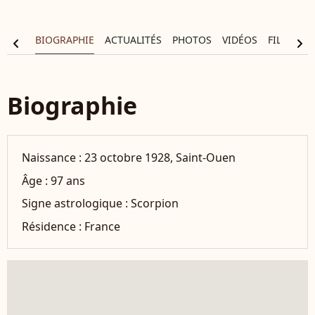
BIOGRAPHIE
ACTUALITÉS
PHOTOS
VIDÉOS
FILMOGR
chevron_left
chevron_right
Biographie
Naissance :
23 octobre 1928, Saint-Ouen
Âge :
97 ans
Signe astrologique :
Scorpion
Résidence :
France