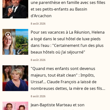
une parenthèse en famille avec ses filles
et ses petits-enfants au Bassin
d'Arcachon
8 août 2026
Pour ses vacances à La Réunion, Helena
player2
a logé dans le seul hôtel de luxe pieds
dans l'eau : "Certainement l’un des plus
beaux hôtels où j’ai séjourné"
8 août 2026
"Quand mes enfants sont devenus
majeurs, tout était clean" : Impôts,
Urssaf... Claude François a laissé de
nombreuses dettes, la mère de ses fils
s'est occupée de tout
8 août 2026
Jean-Baptiste Marteau et son