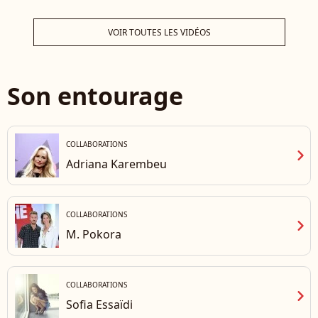
fin de vie de l'actrice
anti
VOIR TOUTES LES VIDÉOS
Son entourage
COLLABORATIONS
chevron_right
Adriana Karembeu
COLLABORATIONS
chevron_right
M. Pokora
COLLABORATIONS
chevron_right
Sofia Essaïdi