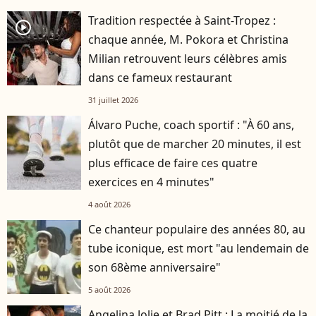
Tradition respectée à Saint-Tropez :
player2
chaque année, M. Pokora et Christina
Milian retrouvent leurs célèbres amis
dans ce fameux restaurant
31 juillet 2026
Álvaro Puche, coach sportif : "À 60 ans,
plutôt que de marcher 20 minutes, il est
plus efficace de faire ces quatre
exercices en 4 minutes"
4 août 2026
Ce chanteur populaire des années 80, au
tube iconique, est mort "au lendemain de
son 68ème anniversaire"
5 août 2026
Angelina Jolie et Brad Pitt : La moitié de la