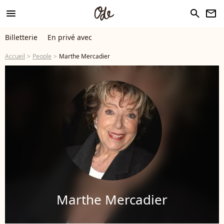
menu
search
newsletter
Billetterie
En privé avec
Accueil
People
Marthe Mercadier
Marthe Mercadier