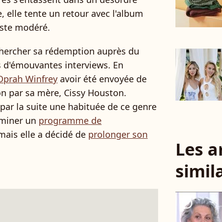
 elle tente un retour avec l'album
este modéré.
chercher sa rédemption auprès du
s d'émouvantes interviews. En
Oprah Winfrey
avoir été envoyée de
on par sa mère, Cissy Houston.
ar la suite une habituée de ce genre
erminer un
programme de
mais elle a décidé de
prolonger son
Les a
simil
player2