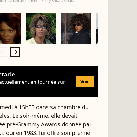
r au restaurant avec son mari Bobby Brown.© Abaca
rrow_left
arrow_right
ctacle
 actuellement en tournée sur
Voir
medi à 15h55 dans sa chambre du
eles. Le soir-même, elle devait
soirée pré-Grammy Awards donnée par
ui, qui en 1983, lui offre son premier