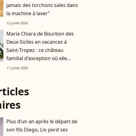
jamais des torchons sales dans
la machine à laver"
12 juillet 2026
Maria Chiara de Bourbon des
Deux-Siciles en vacances à
Saint-Tropez : ce château
familial d'exception où elle
profite pleinement de l'été
11 juillet 2026
rticles
aires
Plus d’un an après le départ de
son fils Diego, Lio perd ses