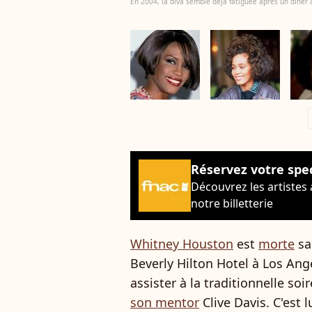
En 2004, la diva semble déjà fatiguée après un dîne
a
Réservez votre spe
Découvrez les artistes
notre billetterie
Whitney Houston
est
morte
sa
Beverly Hilton Hotel à Los Ang
assister à la traditionnelle 
son mentor
Clive Davis. C'est l