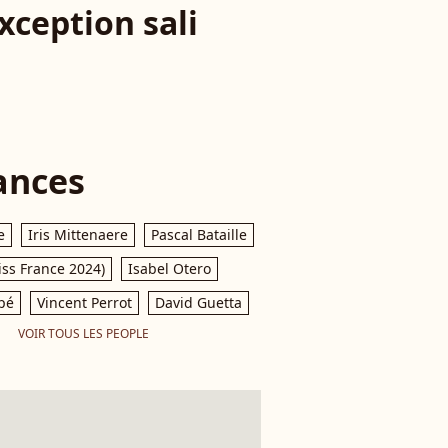
xception sali
ances
e
Iris Mittenaere
Pascal Bataille
iss France 2024)
Isabel Otero
pé
Vincent Perrot
David Guetta
VOIR TOUS LES PEOPLE