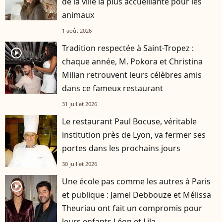
de la ville la plus accueillante pour les
animaux
1 août 2026
Tradition respectée à Saint-Tropez :
player2
chaque année, M. Pokora et Christina
Milian retrouvent leurs célèbres amis
dans ce fameux restaurant
31 juillet 2026
Le restaurant Paul Bocuse, véritable
institution près de Lyon, va fermer ses
portes dans les prochains jours
30 juillet 2026
Une école pas comme les autres à Paris
player2
et publique : Jamel Debbouze et Mélissa
Theuriau ont fait un compromis pour
leurs enfants Léon et Lila