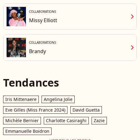
COLLABORATIONS
chevron_right
Missy Elliott
COLLABORATIONS
chevron_right
Brandy
Tendances
Iris Mittenaere
Angelina Jolie
Eve Gilles (Miss France 2024)
David Guetta
Michèle Bernier
Charlotte Casiraghi
Zazie
Emmanuelle Boidron