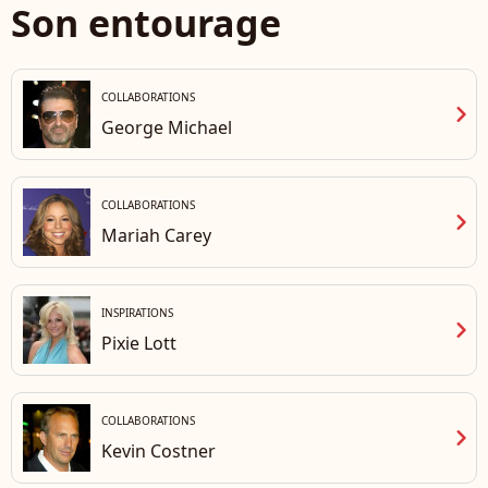
Son entourage
COLLABORATIONS
chevron_right
George Michael
COLLABORATIONS
chevron_right
Mariah Carey
INSPIRATIONS
chevron_right
Pixie Lott
COLLABORATIONS
chevron_right
Kevin Costner