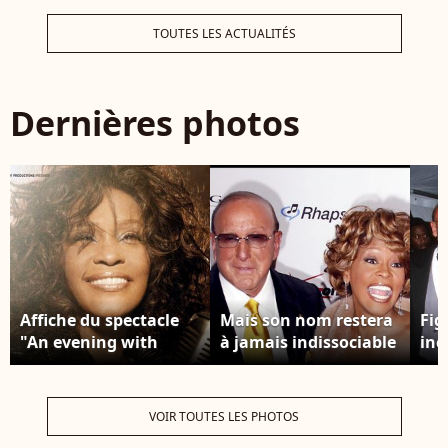
TOUTES LES ACTUALITÉS
Dernières photos
Affiche du spectacle
Mais son nom restera
Fig
"An evening with
à jamais indissociable
inc
Whitney Houston", le
de celui de Whitney
cél
show holographique
Houston, qu'il a
soi
de la chanteuse. Le 15
repérée en 1983 et
ma
VOIR TOUTES LES PHOTOS
mars 2020 à la salle
guidée vers les
Awa