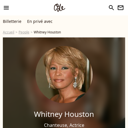
menu
search
newsletter
Billetterie
En privé avec
Accueil
People
Whitney Houston
Whitney Houston
Chanteuse, Actrice