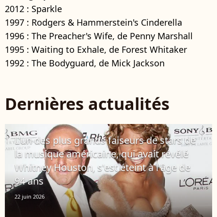
2012 : Sparkle
1997 : Rodgers & Hammerstein's Cinderella
1996 : The Preacher's Wife, de Penny Marshall
1995 : Waiting to Exhale, de Forest Whitaker
1992 : The Bodyguard, de Mick Jackson
Dernières actualités
L'un des plus grands faiseurs de stars de
la musique américaine, qui avait révélé
Whitney Houston, s'est éteint à l'âge de
94 ans
22 juin 2026