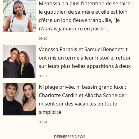
Mentissa n'a plus l'intention de se taire :
le quotidien de sa mère et elle est loin
d'être un long fleuve tranquille, "Je
n'aurais jamais cru en parler
publiquement"
09:20
Vanessa Paradis et Samuel Benchetrit
ont mis un terme à leur histoire, retour
sur leurs plus belles apparitions à deux
08:52
Ni plage privée, ni bassin grand luxe :
Charlotte Cardin et Aliocha Schneider
misent sur des vacances en toute
simplicité
08:24
DERNIÈRES NEWS