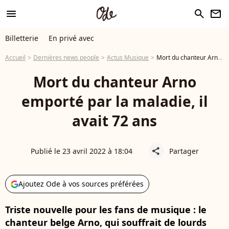
menu
search
newsletter
Billetterie
En privé avec
Accueil
Dernières news people
Actus Musique
Mort du chanteur Arno emporté par la maladie, il avait 72 ans
Mort du chanteur Arno
emporté par la maladie, il
avait 72 ans
Publié le 23 avril 2022 à 18:04
Partager
share
Ajoutez Ode à vos sources préférées
Triste nouvelle pour les fans de musique : le
chanteur belge Arno, qui souffrait de lourds