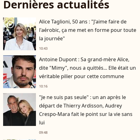
Dernières actualités
Alice Taglioni, 50 ans : "J'aime faire de
player2
l'aérobic, ça me met en forme pour toute
la journée"
10:43
Antoine Dupont : Sa grand-mère Alice,
dite "Mimy", nous a quittés... Elle était un
véritable pilier pour cette commune
10:16
"Je ne suis pas seule" : un an après le
départ de Thierry Ardisson, Audrey
Crespo-Mara fait le point sur la vie sans
lui
09:48