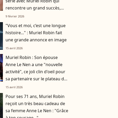
série avec Muriel Robin qui
rencontre un grand succès,
rejoint le casting de la série
9 février 2026
d'Amazon Prime !
"Vous et moi, c’est une longue
histoire..." : Muriel Robin fait
une grande annonce en image
15 avril 2026
Muriel Robin : Son épouse
Anne Le Nen a une "nouvelle
activité", ce joli clin d'oeil pour
sa partenaire sur le plateau de
Quotidien
15 avril 2026
Pour ses 71 ans, Muriel Robin
reçoit un très beau cadeau de
sa femme Anne Le Nen : "Grâce
à ton courage..."