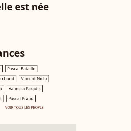
lle est née
ances
e
Pascal Bataille
archand
Vincent Niclo
a
Vanessa Paradis
t
Pascal Praud
VOIR TOUS LES PEOPLE