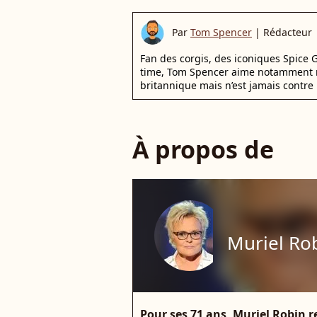
Par
Tom Spencer
|
Rédacteur
Fan des corgis, des iconiques Spice G
time, Tom Spencer aime notamment r
britannique mais n’est jamais contre 
À propos de
Muriel Ro
Pour ses 71 ans, Muriel Robin 