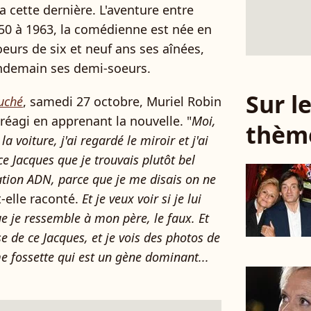
era cette dernière. L'aventure entre
50 à 1963, la comédienne est née en
oeurs de six et neuf ans ses aînées,
endemain ses demi-soeurs.
Sur 
uché
, samedi 27 octobre, Muriel Robin
réagi en apprenant la nouvelle. "
Moi,
thèm
la voiture, j'ai regardé le miroir et j'ai
ce Jacques que je trouvais plutôt bel
cation ADN, parce que je me disais on ne
t-elle raconté.
Et je veux voir si je lui
e je ressemble à mon père, le faux. Et
se de ce Jacques, et je vois des photos de
 fossette qui est un gène dominant...