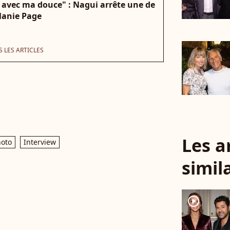
s avec ma douce" : Nagui arrête une de
lanie Page
 LES ARTICLES
Les a
hoto
Interview
simil
player2