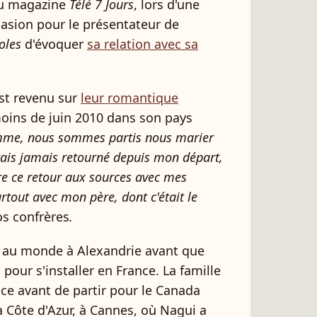
au magazine
Télé 7 Jours
, lors d'une
ccasion pour le présentateur de
oles
d'évoquer
sa relation avec sa
st revenu sur
leur romantique
moins de juin 2010 dans son pays
mme, nous sommes partis nous marier
 étais jamais retourné depuis mon départ,
aire ce retour aux sources avec mes
rtout avec mon père, dont c'était le
nos confrères
.
 au monde à Alexandrie avant que
 pour s'installer en France. La famille
ce avant de partir pour le Canada
la Côte d'Azur, à Cannes, où Nagui a