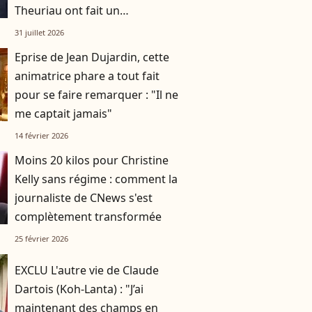
Theuriau ont fait un
compromis pour leurs enfants
31 juillet 2026
Léon et Lila
Eprise de Jean Dujardin, cette
animatrice phare a tout fait
pour se faire remarquer : "Il ne
me captait jamais"
14 février 2026
Moins 20 kilos pour Christine
Kelly sans régime : comment la
journaliste de CNews s'est
complètement transformée
25 février 2026
EXCLU L'autre vie de Claude
Dartois (Koh-Lanta) : "J’ai
maintenant des champs en