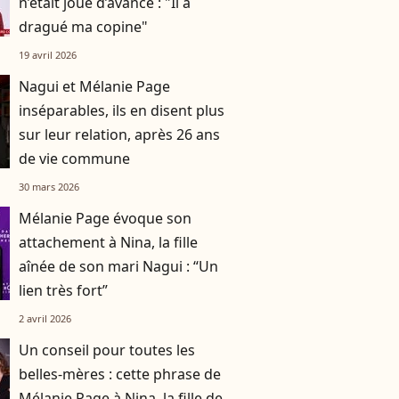
n’était joué d’avance : "Il a
dragué ma copine"
19 avril 2026
Nagui et Mélanie Page
inséparables, ils en disent plus
sur leur relation, après 26 ans
de vie commune
30 mars 2026
Mélanie Page évoque son
attachement à Nina, la fille
aînée de son mari Nagui : “Un
lien très fort”
2 avril 2026
Un conseil pour toutes les
belles-mères : cette phrase de
Mélanie Page à Nina, la fille de