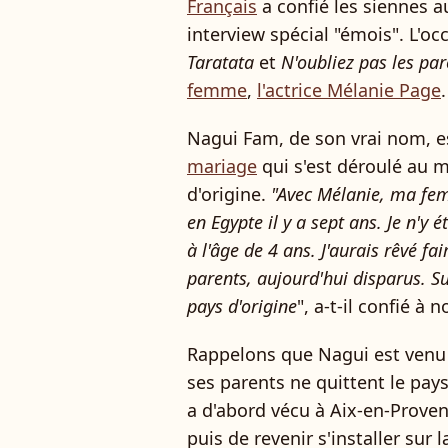
Français
a confié les siennes 
interview spécial "émois". L'o
Taratata
et
N'oubliez pas les par
femme
,
l'actrice Mélanie Page
.
Nagui Fam, de son vrai nom, e
mariage
qui s'est déroulé au 
d'origine.
"Avec Mélanie, ma fe
en Egypte il y a sept ans. Je n'y
à l'âge de 4 ans. J'aurais rêvé f
parents, aujourd'hui disparus. Su
pays d'origine
", a-t-il confié à 
Rappelons que Nagui est venu
ses parents ne quittent le pays
a d'abord vécu à Aix-en-Proven
puis de revenir s'installer sur 