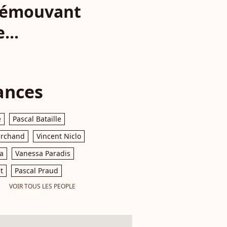
n émouvant
...
ances
e
Pascal Bataille
archand
Vincent Niclo
a
Vanessa Paradis
t
Pascal Praud
VOIR TOUS LES PEOPLE