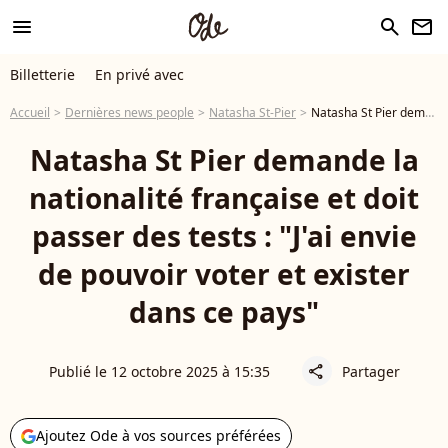
menu
search
newsletter
Billetterie
En privé avec
Accueil
Dernières news people
Natasha St-Pier
Natasha St Pier demande la nationalité française et doit passer des tests : "J'ai envie de pouvoir voter et exister dans ce pays"
Natasha St Pier demande la
nationalité française et doit
passer des tests : "J'ai envie
de pouvoir voter et exister
dans ce pays"
Publié le 12 octobre 2025 à 15:35
Partager
share
Ajoutez Ode à vos sources préférées