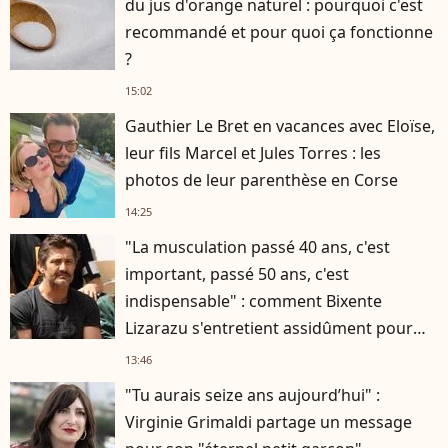
du jus d'orange naturel : pourquoi c'est
recommandé et pour quoi ça fonctionne
?
15:02
Gauthier Le Bret en vacances avec Eloïse,
leur fils Marcel et Jules Torres : les
photos de leur parenthèse en Corse
14:25
"La musculation passé 40 ans, c'est
important, passé 50 ans, c'est
indispensable" : comment Bixente
Lizarazu s'entretient assidûment pour
rester musclé à 56 ans ?
13:46
"Tu aurais seize ans aujourd’hui" :
Virginie Grimaldi partage un message