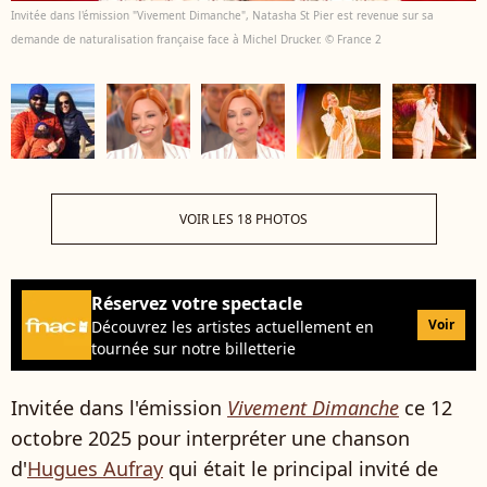
Invitée dans l'émission "Vivement Dimanche", Natasha St Pier est revenue sur sa
demande de naturalisation française face à Michel Drucker. © France 2
VOIR LES 18 PHOTOS
Réservez votre spectacle
Voir
Découvrez les artistes actuellement en
tournée sur notre billetterie
Invitée dans l'émission
Vivement Dimanche
ce 12
octobre 2025 pour interpréter une chanson
d'
Hugues Aufray
qui était le principal invité de