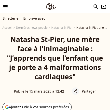
menu
search
newsletter
Billetterie
En privé avec
Accueil
Dernières news people
Natasha St-Pier
Natasha St-Pier, une mère face à l’inimaginable : "J’apprends que l’enfant que je porte a 4 malformations cardiaques"
Natasha St-Pier, une mère
face à l’inimaginable :
"J’apprends que l’enfant que
je porte a 4 malformations
cardiaques"
Publié le 15 mars 2025 à 12:42
Partager
share
Ajoutez Ode à vos sources préférées