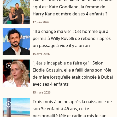
: qui est Kate Goodland, la femme de
Harry Kane et mère de ses 4 enfants ?
17 juin 2026
"Il a changé ma vie" : Cet homme qui a
permis à Willy Rovelli de rebondir après
un passage à vide il y a un an
15 avril 2026
"J'étais incapable de faire ça" : Selon
player2
Elodie Gossuin, elle a failli dans son rôle
de mère lorsqu'elle était coincée à Dubaï
avec ses 4 enfants
15 mars 2026
Trois mois à peine après la naissance de
player2
son 3e enfant à 46 ans, cette
personnalité télé et radio a mis le cap