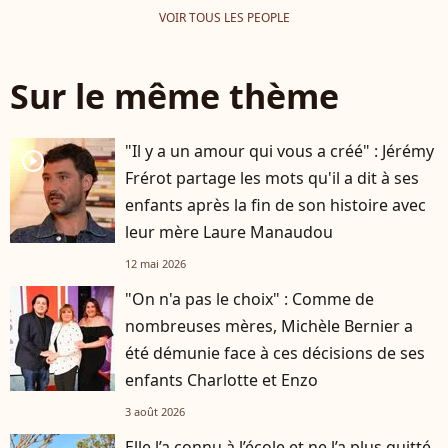
VOIR TOUS LES PEOPLE
Sur le même thème
"Il y a un amour qui vous a créé" : Jérémy
player2
Frérot partage les mots qu'il a dit à ses
enfants après la fin de son histoire avec
leur mère Laure Manaudou
12 mai 2026
"On n'a pas le choix" : Comme de
nombreuses mères, Michèle Bernier a
été démunie face à ces décisions de ses
enfants Charlotte et Enzo
3 août 2026
Elle l’a connu à l’école et ne l’a plus quitté