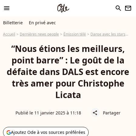
menu
search
newsletter
Billetterie
En privé avec
Accueil
Dernières news people
Émission télé
Danse avec les stars
“No
“Nous étions les meilleurs,
point barre” : Le goût de la
défaite dans DALS est encore
très amer pour Christophe
Licata
Publié le 11 janvier 2025 à 11:18
Partager
share
Ajoutez Ode à vos sources préférées