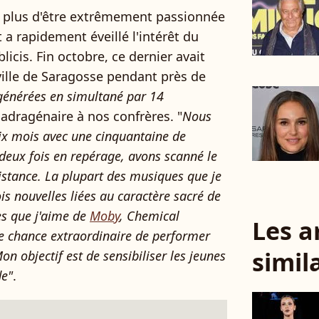
n plus d'être extrêmement passionnée
 a rapidement éveillé l'intérêt du
licis. Fin octobre, ce dernier avait
a ville de Saragosse pendant près de
générées en simultané par 14
quadragénaire à nos confrères. "
Nous
six mois avec une cinquantaine de
eux fois en repérage, avons scanné le
istance. La plupart des musiques que je
is nouvelles liées au caractère sacré de
res que j'aime de
Moby
, Chemical
Les a
ne chance extraordinaire de performer
simil
n objectif est de sensibiliser les jeunes
de"
.