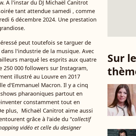
. A l'instar du DJ Michaël Canitrot
 soirée tant attendue samedi , comme
redi 6 décembre 2024. Une prestation
grandiose.
éressé peut toutefois se targuer de
 dans l'industrie de la musique. Avec
Sur 
ailleurs marqué les esprits aux quatre
thèm
e 250 000 followers sur Instagram,
ment illustré au Louvre en 2017
elle d'Emmanuel Macron. Il y a cinq
s shows pharaoniques partout en
réinventer constamment tout en
 De plus, Michaël Canitrot aime aussi
ntourent grâce à l'aide du "
collectif
mapping vidéo et celle du designer