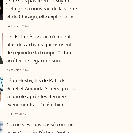
je ne suis pas prête" : Shy'm
s'éloigne à nouveau de la scène
et de Chicago, elle explique ce
qui ne va pas
14 février 2026
Les Enfoirés : Zazie n'en peut
plus des artistes qui refusent
de rejoindre la troupe, "Il faut
arrêter de regarder son
nombril"
23 février 2026
Léon Hesby, fils de Patrick
Bruel et Amanda Sthers, prend
la parole après les derniers
événements : "J'ai été bien
accueilli"
1 juillet 2026
"Ca ne s'est pas passé comme
prévu" : après l'échec, Giulia