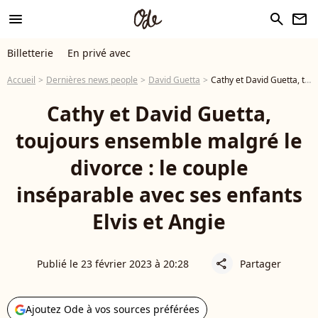
menu
search
newsletter
Billetterie
En privé avec
Accueil
Dernières news people
David Guetta
Cathy et David Guetta, toujours ensemble malgré le divorce : le couple inséparable avec ses enfants Elvis et Angie
Cathy et David Guetta,
toujours ensemble malgré le
divorce : le couple
inséparable avec ses enfants
Elvis et Angie
Publié le 23 février 2023 à 20:28
Partager
share
Ajoutez Ode à vos sources préférées