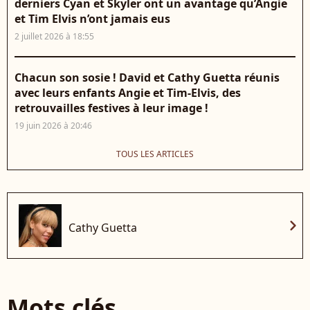
derniers Cyan et Skyler ont un avantage qu’Angie
et Tim Elvis n’ont jamais eus
2 juillet 2026 à 18:55
Chacun son sosie ! David et Cathy Guetta réunis
avec leurs enfants Angie et Tim-Elvis, des
retrouvailles festives à leur image !
19 juin 2026 à 20:46
TOUS LES ARTICLES
chevron_right
Cathy Guetta
Mots clés