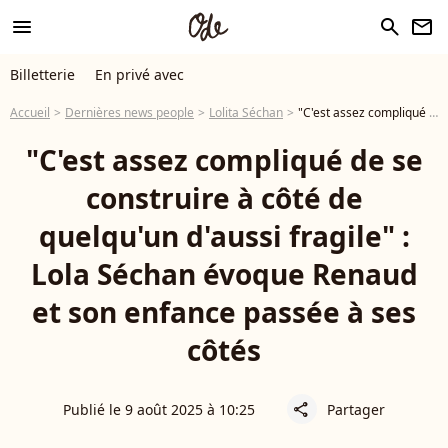
menu
search
newsletter
Billetterie
En privé avec
Accueil
Dernières news people
Lolita Séchan
"C'est assez compliqué de se construire à côté de quelqu'un d'aussi fragile" : Lola Séchan évoque Renaud et son enfance passée à ses côtés
"C'est assez compliqué de se
construire à côté de
quelqu'un d'aussi fragile" :
Lola Séchan évoque Renaud
et son enfance passée à ses
côtés
Publié le 9 août 2025 à 10:25
Partager
share