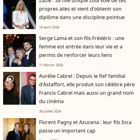
Zazie : Sa fille unique Lola vole de ses
propres ailes et vient d'obtenir son
diplôme dans une discipline pointue
18 avril 2026
Serge Lama et son fils Frédéric : une
femme est entrée dans leur vie et a
permis de renforcer leurs liens
11 février 2026
Aurélie Cabrel : Depuis le fief familial
player2
d'Astaffort, elle produit son célèbre père
Francis Cabrel mais aussi un grand nom
du cinéma
30 juillet 2026
Florent Pagny et Azucena : leur fils Inca
passe un important cap