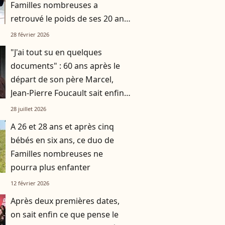
Familles nombreuses a
retrouvé le poids de ses 20 ans
grâce à un programme bien
28 février 2026
précis
"J'ai tout su en quelques
documents" : 60 ans après le
départ de son père Marcel,
Jean-Pierre Foucault sait enfin
ce qu'il s'est passé
28 juillet 2026
A 26 et 28 ans et après cinq
bébés en six ans, ce duo de
Familles nombreuses ne
pourra plus enfanter
12 février 2026
Après deux premières dates,
on sait enfin ce que pense le