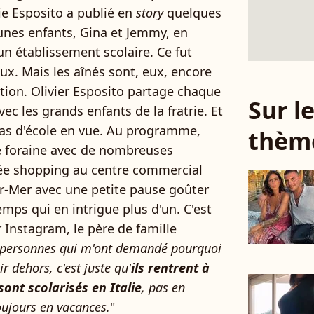
ie Esposito a publié en
story
quelques
unes enfants, Gina et Jemmy, en
un établissement scolaire. Ce fut
ux. Mais les aînés sont, eux, encore
tion. Olivier Esposito partage chaque
Sur 
ec les grands enfants de la fratrie. Et
as d'école en vue. Au programme,
thèm
te foraine avec de nombreuses
rnée shopping au centre commercial
r-Mer avec une petite pause goûter
emps qui en intrigue plus d'un. C'est
r Instagram, le père de famille
 personnes qui m'ont demandé pourquoi
ir dehors, c'est juste qu'
ils rentrent à
sont scolarisés en Italie
, pas en
oujours en vacances.
"