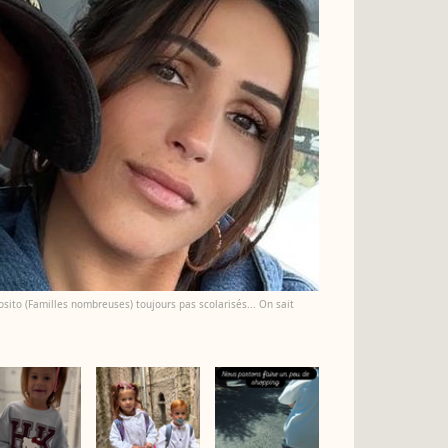
posito (Familles nombreuses) toujours pas scolarisés... On sait