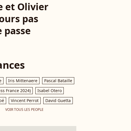
e et Olivier
ours pas
se passe
ances
e
Iris Mittenaere
Pascal Bataille
iss France 2024)
Isabel Otero
pé
Vincent Perrot
David Guetta
VOIR TOUS LES PEOPLE