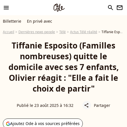
menu
search
newsletter
Billetterie
En privé avec
Accueil
Dernières news people
Télé
Actus Télé réalité
Tiffanie Esposito (Familles nombreuses) quitte le domicile avec ses 7 enfants, Olivier réagit : "Elle a fait le choix de partir"
Tiffanie Esposito (Familles
nombreuses) quitte le
domicile avec ses 7 enfants,
Olivier réagit : "Elle a fait le
choix de partir"
Publié le 23 août 2025 à 16:32
Partager
share
Ajoutez Ode à vos sources préférées