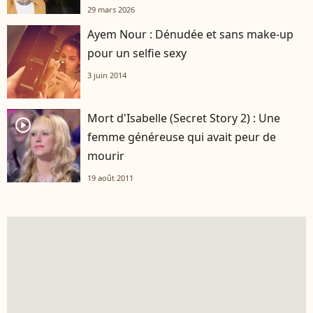
29 mars 2026
Ayem Nour : Dénudée et sans make-up
pour un selfie sexy
3 juin 2014
Mort d'Isabelle (Secret Story 2) : Une
player2
femme généreuse qui avait peur de
mourir
19 août 2011