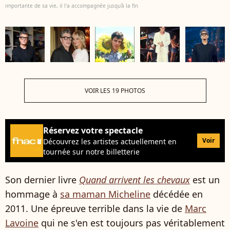
importante de sa vie, il l'a accompagnée jusqu'à la fin
VOIR LES 19 PHOTOS
Réservez votre spectacle
Voir
Découvrez les artistes actuellement en
tournée sur notre billetterie
Son dernier livre
Quand arrivent les chevaux
est un
hommage à
sa maman Micheline
décédée en
2011. Une épreuve terrible dans la vie de
Marc
Lavoine
qui ne s'en est toujours pas véritablement