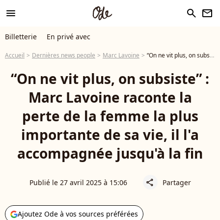
menu
search
newsletter
Billetterie
En privé avec
Accueil
Dernières news people
Marc Lavoine
“On ne vit plus, on subsiste” : Marc Lavoine raconte la perte de la femme la plus importante de sa vie, il l'a accompagnée jusqu'à la fin
“On ne vit plus, on subsiste” :
Marc Lavoine raconte la
perte de la femme la plus
importante de sa vie, il l'a
accompagnée jusqu'à la fin
Publié le 27 avril 2025 à 15:06
Partager
share
Ajoutez Ode à vos sources préférées