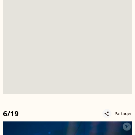
6/19
Partager
share