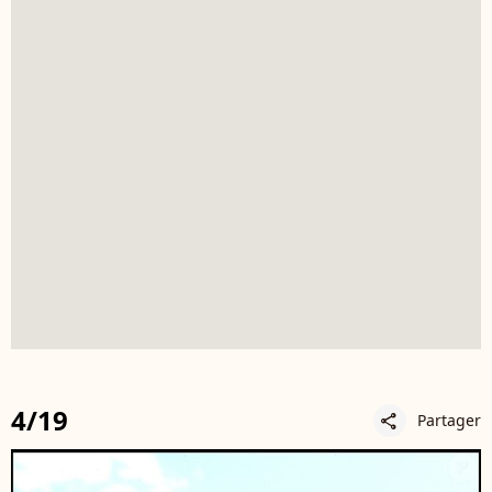
4/19
Partager
share