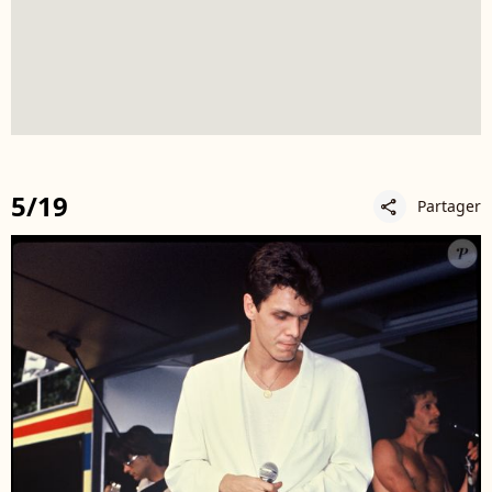
5/19
Partager
share