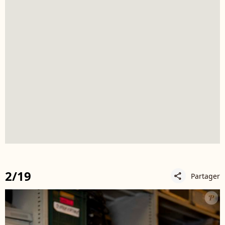
2/19
Partager
share