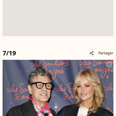
7/19
Partager
share