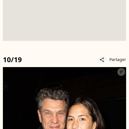
10/19
Partager
share