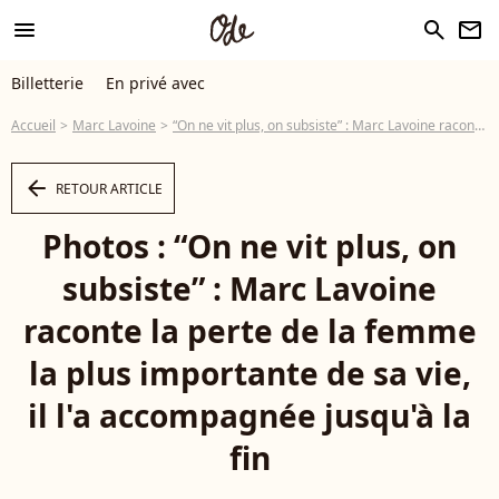
menu
search
newsletter
Billetterie
En privé avec
Accueil
Marc Lavoine
“On ne vit plus, on subsiste” : Marc Lavoine raconte la perte de la femme la plus importante de sa vie, il l'a accompagnée jusqu'à la fin
arrow_left
RETOUR ARTICLE
Photos : “On ne vit plus, on
subsiste” : Marc Lavoine
raconte la perte de la femme
la plus importante de sa vie,
il l'a accompagnée jusqu'à la
fin