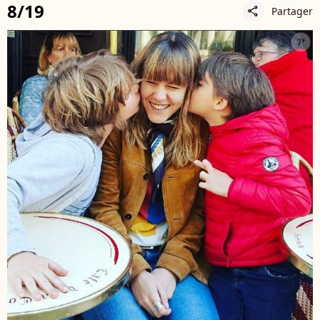
8/19
Partager
share