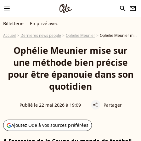
menu
search
newsletter
Billetterie
En privé avec
Accueil
Dernières news people
Ophélie Meunier
Ophélie Meunier mise sur une méthode bien précise pour être épanouie dans son quotidien
Ophélie Meunier mise sur
une méthode bien précise
pour être épanouie dans son
quotidien
Publié le 22 mai 2026 à 19:09
Partager
share
Ajoutez Ode à vos sources préférées