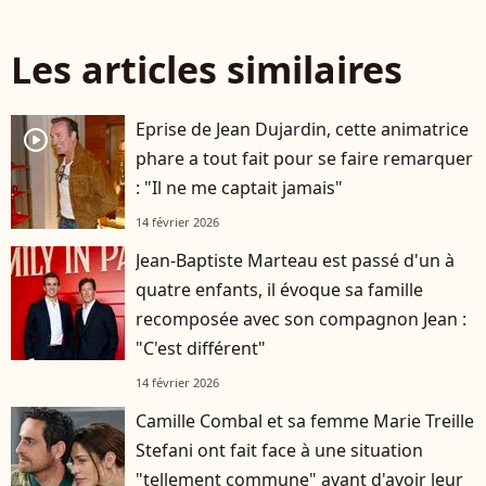
Les articles similaires
Eprise de Jean Dujardin, cette animatrice
player2
phare a tout fait pour se faire remarquer
: "Il ne me captait jamais"
14 février 2026
Jean-Baptiste Marteau est passé d'un à
quatre enfants, il évoque sa famille
recomposée avec son compagnon Jean :
"C'est différent"
14 février 2026
Camille Combal et sa femme Marie Treille
Stefani ont fait face à une situation
"tellement commune" avant d'avoir leur