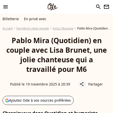
menu
search
newsletter
Billetterie
En privé avec
Accueil
Dernières news people
Actus Musique
Pablo Mira (Quotidien) en couple avec Lisa Brunet, une jolie chanteuse qui a travaillé pour M6
Pablo Mira (Quotidien) en
couple avec Lisa Brunet, une
jolie chanteuse qui a
travaillé pour M6
Publié le 19 novembre 2025 à 20:39
Partager
share
Ajoutez Ode à vos sources préférées