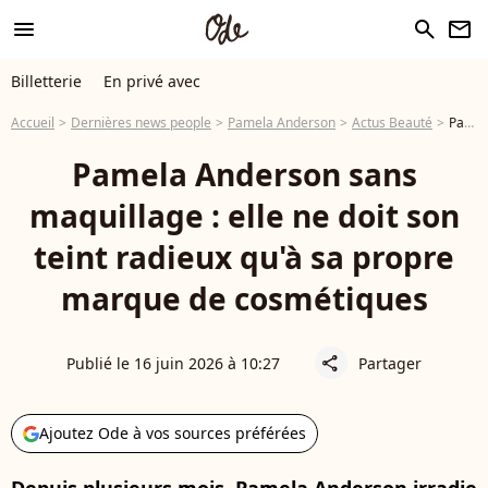
menu
search
newsletter
Billetterie
En privé avec
Accueil
Dernières news people
Pamela Anderson
Actus Beauté
Pamela Anderson sans maquillage : elle ne doit son teint radieux qu'à sa propre marque de cosmétiques
Pamela Anderson sans
maquillage : elle ne doit son
teint radieux qu'à sa propre
marque de cosmétiques
Publié le 16 juin 2026 à 10:27
Partager
share
Ajoutez Ode à vos sources préférées