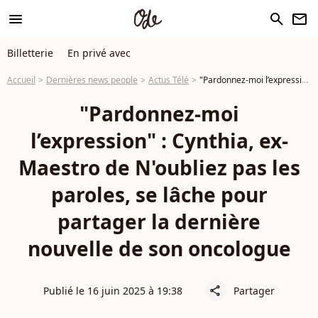
menu
search
newsletter
Billetterie
En privé avec
Accueil
Dernières news people
Actus Télé
"Pardonnez-moi l’expression" : Cynthia, ex-Maestro de N'oubliez pas les paroles, se lâche pour partager la dernière nouvelle de son oncologue
"Pardonnez-moi
l’expression" : Cynthia, ex-
Maestro de N'oubliez pas les
paroles, se lâche pour
partager la dernière
nouvelle de son oncologue
Publié le 16 juin 2025 à 19:38
Partager
share