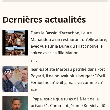
Dernières actualités
Dans le Bassin d'Arcachon, Laure
Manaudou a un restaurant qu'elle adore,
avec vue sur la Dune du Pilat : nouvelle
soirée avec sa fille Manon
11:10
Jean-Baptiste Marteau pétrifié dans Fort
player2
Boyard, il ne pouvait plus bouger : "Cyril
Féraud ne m’avait jamais vu comme ça"
10:41
"Papa, est-ce que tu as déjà fait de la
prison ?" : Comment Jérôme Kerviel a dû