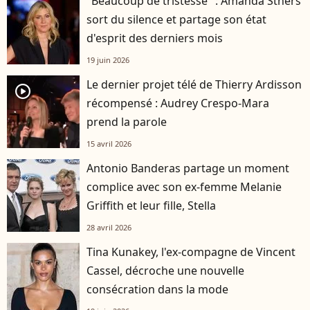
"Beaucoup de tristesse" : Amanda Sthers
sort du silence et partage son état
d'esprit des derniers mois
19 juin 2026
Le dernier projet télé de Thierry Ardisson
player2
récompensé : Audrey Crespo-Mara
prend la parole
15 avril 2026
Antonio Banderas partage un moment
complice avec son ex-femme Melanie
Griffith et leur fille, Stella
28 avril 2026
Tina Kunakey, l'ex-compagne de Vincent
Cassel, décroche une nouvelle
consécration dans la mode