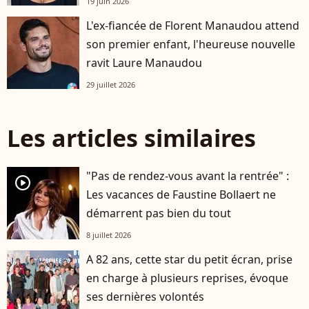
19 juin 2026
L'ex-fiancée de Florent Manaudou attend
son premier enfant, l'heureuse nouvelle
ravit Laure Manaudou
29 juillet 2026
Les articles similaires
"Pas de rendez-vous avant la rentrée" :
player2
Les vacances de Faustine Bollaert ne
démarrent pas bien du tout
8 juillet 2026
A 82 ans, cette star du petit écran, prise
en charge à plusieurs reprises, évoque
ses dernières volontés