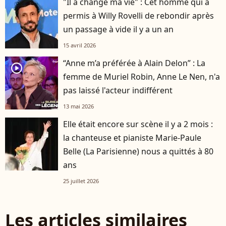
"Il a changé ma vie" : Cet homme qui a
permis à Willy Rovelli de rebondir après
un passage à vide il y a un an
15 avril 2026
“Anne m’a préférée à Alain Delon” : La
player2
femme de Muriel Robin, Anne Le Nen, n'a
pas laissé l'acteur indifférent
13 mai 2026
Elle était encore sur scène il y a 2 mois :
la chanteuse et pianiste Marie-Paule
Belle (La Parisienne) nous a quittés à 80
ans
25 juillet 2026
Les articles similaires