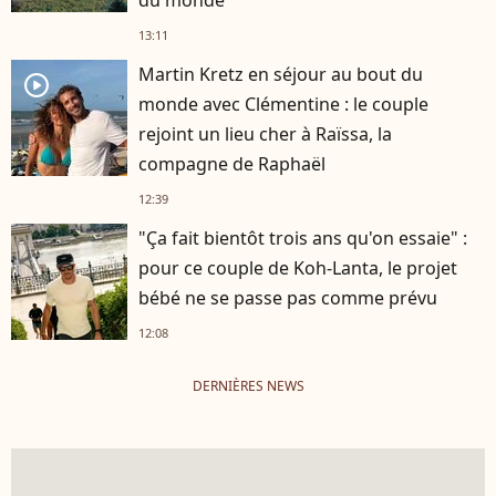
du monde
13:11
Martin Kretz en séjour au bout du
player2
monde avec Clémentine : le couple
rejoint un lieu cher à Raïssa, la
compagne de Raphaël
12:39
"Ça fait bientôt trois ans qu'on essaie" :
pour ce couple de Koh-Lanta, le projet
bébé ne se passe pas comme prévu
12:08
DERNIÈRES NEWS