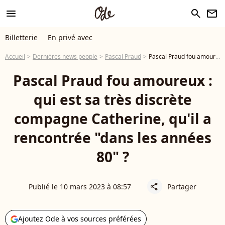
menu
search
newsletter
Billetterie
En privé avec
Accueil
Dernières news people
Pascal Praud
Pascal Praud fou amoureux : qui est sa très discrète compagne Catherine, qu'il a rencontrée "dans les années 80" ?
Pascal Praud fou amoureux :
qui est sa très discrète
compagne Catherine, qu'il a
rencontrée "dans les années
80" ?
Publié le 10 mars 2023 à 08:57
Partager
share
Ajoutez Ode à vos sources préférées