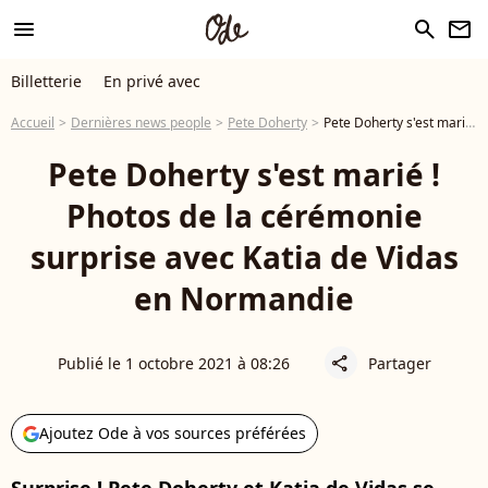
menu
search
newsletter
Billetterie
En privé avec
Accueil
Dernières news people
Pete Doherty
Pete Doherty s'est marié ! Photos de la cérémonie surprise avec Katia de Vidas en Normandie
Pete Doherty s'est marié !
Photos de la cérémonie
surprise avec Katia de Vidas
en Normandie
Publié le 1 octobre 2021 à 08:26
Partager
share
Ajoutez Ode à vos sources préférées