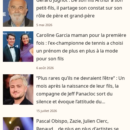
petit-fils, il partage son constat sur son
rôle de père et grand-père
5 mai 2026
Caroline Garcia maman pour la première
fois : l'ex-championne de tennis a choisi
un prénom de plus en plus à la mode
pour son fils
6 août 2026
“Plus rares qu’ils ne devraient l’être“ : Un
mois après la naissance de leur fils, la
compagne de Jeff Panacloc sort du
silence et évoque l’attitude du
ventriloque dans cette aventure
15 juillet 2026
Pascal Obispo, Zazie, Julien Clerc,
Renaud… de plus en plus d'artistes se