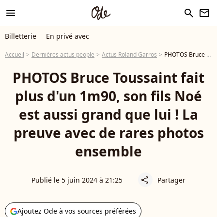
menu
search
newsletter
Billetterie
En privé avec
Accueil
Dernières actus people
Actus Roland Garros
PHOTOS Bruce Toussaint fait plus d'un 1m90, son fils Noé est aussi grand que lui ! La preuve avec de rares photos ensemble
PHOTOS Bruce Toussaint fait
plus d'un 1m90, son fils Noé
est aussi grand que lui ! La
preuve avec de rares photos
ensemble
Publié le 5 juin 2024 à 21:25
Partager
share
Ajoutez Ode à vos sources préférées