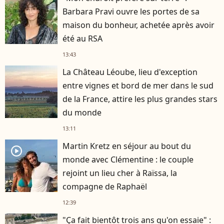
Barbara Pravi ouvre les portes de sa
maison du bonheur, achetée après avoir
été au RSA
13:43
La Château Léoube, lieu d'exception
entre vignes et bord de mer dans le sud
de la France, attire les plus grandes stars
du monde
13:11
Martin Kretz en séjour au bout du
player2
monde avec Clémentine : le couple
rejoint un lieu cher à Raïssa, la
compagne de Raphaël
12:39
"Ça fait bientôt trois ans qu'on essaie" :