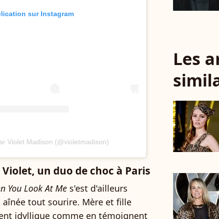
blication sur Instagram
Les a
simil
ar Violet Madison (@violetmadison)
e Violet, un duo de choc à Paris
n You Look At Me
s'est d'ailleurs
înée tout sourire. Mère et fille
ent idyllique comme en témoignent