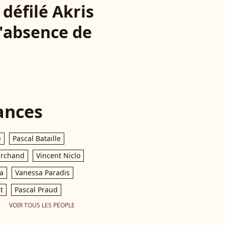
défilé Akris
 l'absence de
ances
e
Pascal Bataille
archand
Vincent Niclo
a
Vanessa Paradis
t
Pascal Praud
VOIR TOUS LES PEOPLE