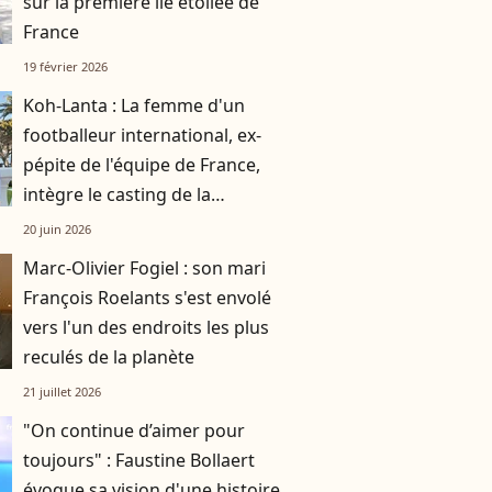
sur la première île étoilée de
France
19 février 2026
Koh-Lanta : La femme d'un
footballeur international, ex-
pépite de l'équipe de France,
intègre le casting de la
prochaine édition
20 juin 2026
Marc-Olivier Fogiel : son mari
François Roelants s'est envolé
vers l'un des endroits les plus
reculés de la planète
21 juillet 2026
"On continue d’aimer pour
toujours" : Faustine Bollaert
évoque sa vision d'une histoire