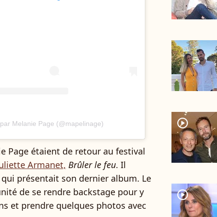
player2
e par Melanie Page (@mapelinage)
 Page étaient de retour au festival
Juliette Armanet,
Brûler le feu
. Il
l qui présentait son dernier album. Le
unité de se rendre backstage pour y
player2
ans et prendre quelques photos avec