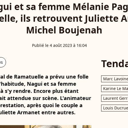
ui et sa femme Mélanie Pa
lle, ils retrouvent Juliette 
Michel Boujenah
Publié le 4 août 2023 à 16:04
Tend
es
val de Ramatuelle a prévu une folle
Marc Lavoin
habitude, Nagui et sa femme
Karine Le M
à s'y rendre. Encore plus étant
it attendue sur scène. L'animateur
Laurent Gerr
restation, après quoi le couple a
Louis Ducrue
Juliette Armanet entre autres.