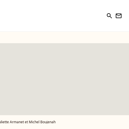
search
newsletter
liette Armanet et Michel Boujenah