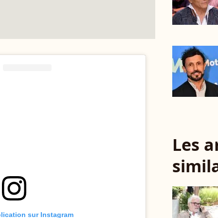
Les a
simil
blication sur Instagram