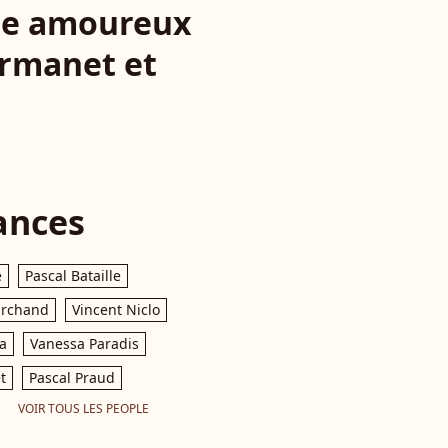
ge amoureux
Armanet et
ances
e
Pascal Bataille
archand
Vincent Niclo
a
Vanessa Paradis
t
Pascal Praud
VOIR TOUS LES PEOPLE