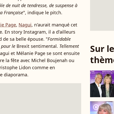
ôle de nuit de tendresse, de suspense à
la Française
", indique le pitch.
nie Page
,
Nagui
, n'aurait manqué cet
En story Instagram, il a d'ailleurs
d de sa belle épouse. "
Formidable
Sur 
 pour le
Brexit sentimental.
Tellement
. Nagui et Mélanie Page se sont ensuite
thèm
ire la fête avec Michel Boujenah ou
ristophe Lidon comme en
re diaporama.
player2